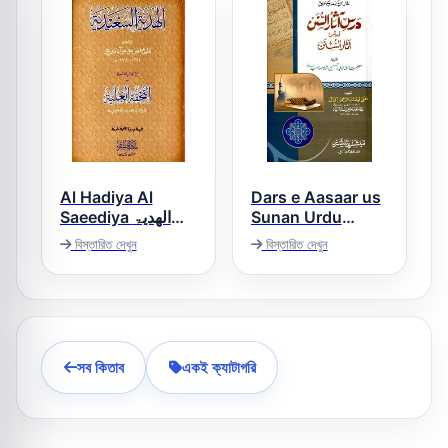
Al Hadiya Al
Dars e Aasaar us
Saeediya الھدیۃ
Sunan Urdu
Sharh درس آثار
السعیدیۃ
বিস্তারিত দেখুন
বিস্তারিত দেখুন
السنن
সব কিতাব
একই ক্যাটাগরি