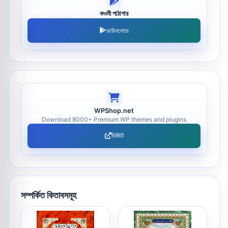
কওমী পাঠাগার
ডাউনলোড
WPShop.net
Download 8000+ Premium WP themes and plugins
ভিজিট
সম্পর্কিত কিতাবসমূহ