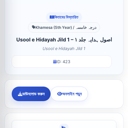
কিতাবের বিস্তারিত
Khamesa (5th Year) / درجہ خامسہ
Usool e Hidayah Jild 1 – اصول ہدایہ جلد ۱
Usool e Hidayah Jild 1
ID: 423
ডাউনলোড করুন
অনলাইন পড়ুন