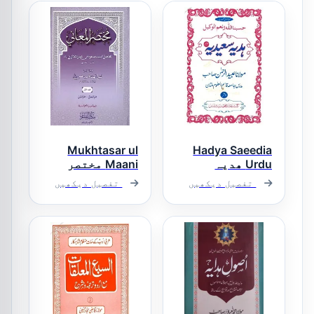
Mukhtasar ul
Hadya Saeedia
Urdu ھدیہ
Maani مختصر
سعیدیہ اردو
المعانی
تفصیل دیکھیں
تفصیل دیکھیں