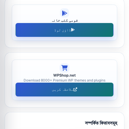
قومی کتب خانہ
ڈاؤن لوڈ
WPShop.net
Download 8000+ Premium WP themes and plugins
ملاحظہ کریں
সম্পর্কিত কিতাবসমূহ