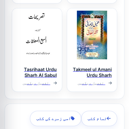
اردو شرح ھدایہ
حسامی
جلد 1
Tasrihaat Urdu
Takmeel ul Amani
Sharh Al Sabul
Urdu Sharh
Muallaqat
Mukhtasar ul
تفصیل دیکھیں
تفصیل دیکھیں
Maani تکمیل
تصریحات اردو
الامانی اردو
شرح سبع
شرح مختصر
المعلقات
المعانی
تمام کتب
اسی زمرے کی کتب