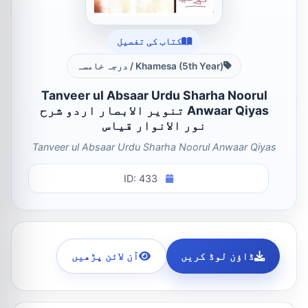
کتاب کی تفصیل
Khamesa (5th Year) / درجہ خامسہ
Tanveer ul Absaar Urdu Sharha Noorul
Anwaar Qiyas تنویر الابصار اردو شرح
نور الانوار قیاس
Tanveer ul Absaar Urdu Sharha Noorul Anwaar Qiyas
ID: 433
ڈاؤن لوڈ کریں
آن لائن پڑھیں