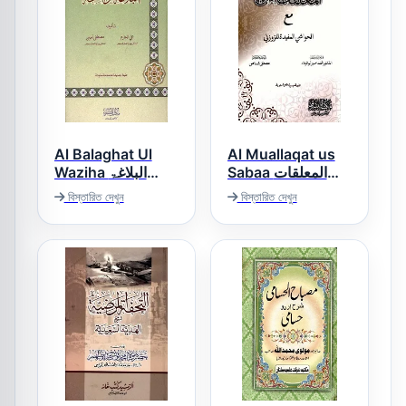
Al Balaghat Ul
Al Muallaqat us
Sabaa المعلقات
Waziha البلاغۃ
السبع
الواضحہ
বিস্তারিত দেখুন
বিস্তারিত দেখুন