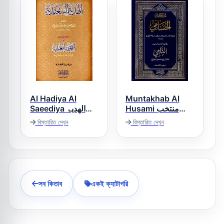
Al Hadiya Al
Muntakhab Al
Husami منتخب
Saeediya الھدیۃ
الحسامی
السعیدیۃ
বিস্তারিত দেখুন
বিস্তারিত দেখুন
সব কিতাব
একই ক্যাটাগরি