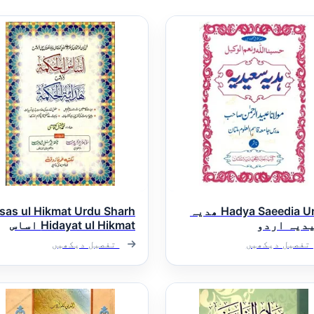
Hadya Saeedia Urdu ھدیہ
sas ul Hikmat Urdu Sharh
دیہ اردو
Hidayat ul Hikmat اساس
الحکمۃ اردو شرح ھدایۃ
تفصیل دیکھیں
تفصیل دیکھیں
الحکمۃ