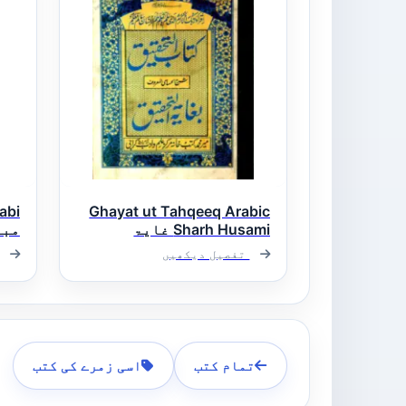
abi
Ghayat ut Tahqeeq Arabic
Sharh Husami غایۃ
مبا
التحقیق عربی شرح
تفصیل دیکھیں
الحسامی
تمام کتب
اسی زمرے کی کتب