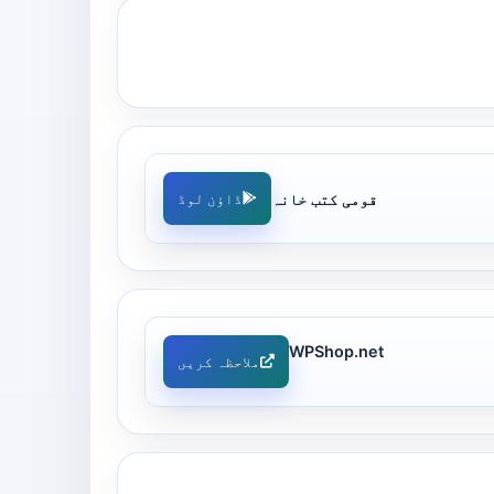
قومی کتب خانہ
ڈاؤن لوڈ
WPShop.net
ملاحظہ کریں