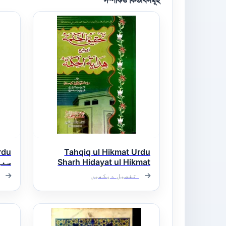
সম্পর্কিত কিতাবসমূহ
Tahqiq ul Hikmat Urdu
Sharh Hidayat ul Hikmat
سعی
تحقیق الحکمۃ اردو شرح
تفصیل دیکھیں
ھدایۃ الحکمۃ