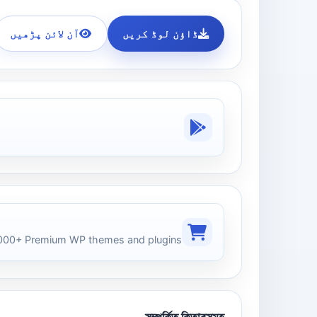
ڈاؤن لوڈ کریں
آن لائن پڑھیں
00+ Premium WP themes and plugins