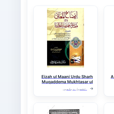
Eizah ul Maani Urdu Sharh
A
Muqaddema Mukhtasar ul
Maani ایضاح المعانی
تفصیل دیکھیں
اردو شرح مقدمہ مختصر
المعانی