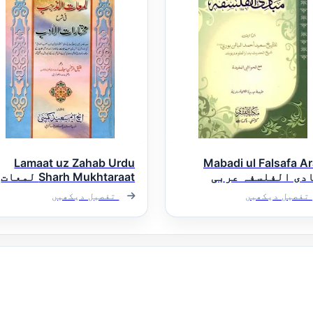
Lamaat uz Zahab Urdu
Mabadi ul Falsafa Ar
دی الفلسفہ عربی
Sharh Mukhtaraat لمعات
الذھب اردو شرح مختارات
تفصیل دیکھیں
تفصیل دیکھیں