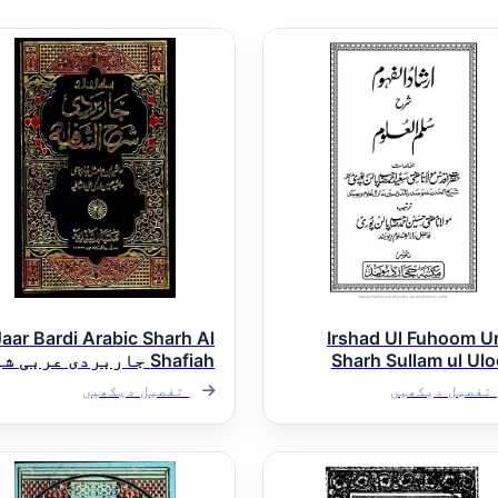
Jaar Bardi Arabic Sharh Al
Irshad Ul Fuhoom U
Sharh Sullam ul Ul
Shafiah جاربردی عربی ش
اد الفھوم اردو شرح
الشافیہ
تفصیل دیکھیں
تفصیل دیکھیں
 العلوم