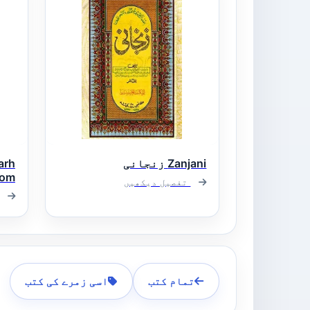
Zanjani زنجانی
arh
تفصیل دیکھیں
عرب
تمام کتب
اسی زمرے کی کتب