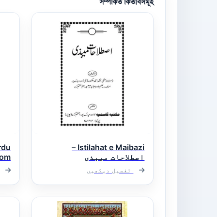
সম্পর্কিত কিতাবসমূহ
rdu
Istilahat e Maibazi –
اصطلاحات میبذی
oom
ارش
تفصیل دیکھیں
سلم