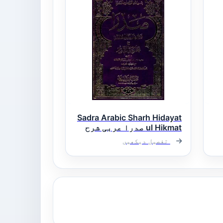
Sadra Arabic Sharh Hidayat
ul Hikmat صدرا عربی شرح
ھدایۃ الحکمت
تفصیل دیکھیں