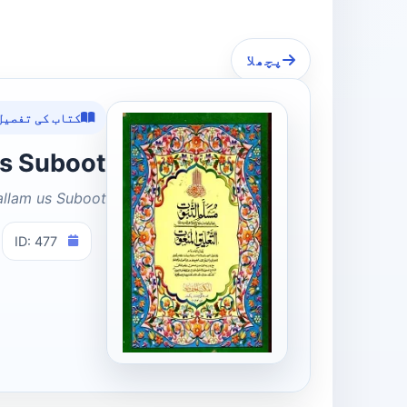
پچھلا
کتاب کی تفصیل
llam us Suboot
llam us Suboot
ID: 477