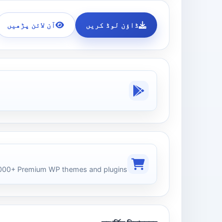
ڈاؤن لوڈ کریں
آن لائن پڑھیں
00+ Premium WP themes and plugins