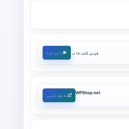
قومی کتب خانہ
ڈاؤن لوڈ
WPShop.net
ملاحظہ کریں