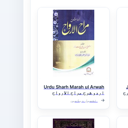
Urdu Sharh Marah ul Arwah
رح
اردو شرح مراح الارواح
تفصیل دیکھیں