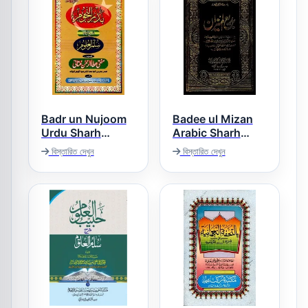
Badr un Nujoom
Badee ul Mizan
Urdu Sharh
Arabic Sharh
Sullam ul Uloom
Mizan ul Mantiq
বিস্তারিত দেখুন
বিস্তারিত দেখুন
بدیع المیزان
بدر النجوم اردو شرح
سلم العلوم