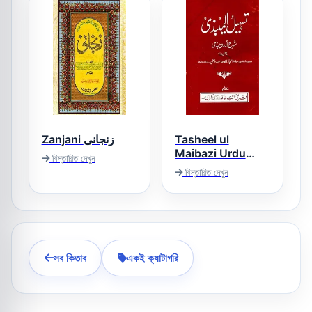
Zanjani زنجانی
Tasheel ul
Maibazi Urdu
বিস্তারিত দেখুন
Sharh Al Maibazi
বিস্তারিত দেখুন
تسھیل المیبذی اردو
شرح المیبذی
সব কিতাব
একই ক্যাটাগরি