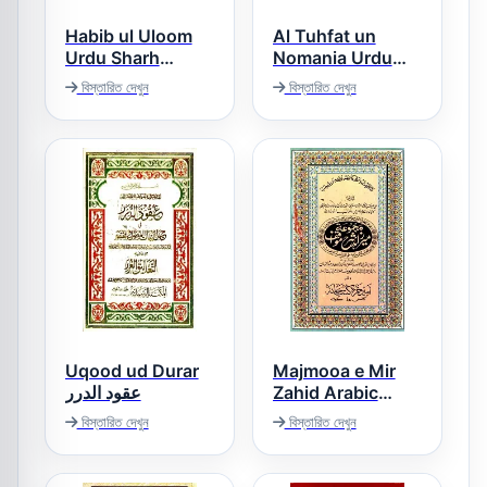
Habib ul Uloom
Al Tuhfat un
Urdu Sharh
Nomania Urdu
Sullam ul Uloom
Sharh Sharh-e-
বিস্তারিত দেখুন
বিস্তারিত দেখুন
حبیب العلوم اردو
Sullam ul
Kofamvia التحفۃ
شرح سلم العلوم
النعمانیہ
Uqood ud Durar
Majmooa e Mir
عقود الدرر
Zahid Arabic
Sharh Umoor e
বিস্তারিত দেখুন
বিস্তারিত দেখুন
Aama میر زاھد ،
شرح مواقف