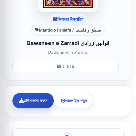
কিতাবের বিস্তারিত
Mantiq o Falsafa / منطق و فلسفہ
Qawaneen e Zarradi قوانین زرادی
Qawaneen e Zarradi
ID: 515
ডাউনলোড করুন
অনলাইন পড়ুন