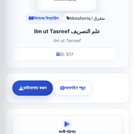
কিতাবের বিস্তারিত
Mutafarriq / متفرق
Ilm ut Tasreef علم التصریف
Ilm ut Tasreef
ID: 517
ডাউনলোড করুন
অনলাইন পড়ুন
কওমী পাঠাগার