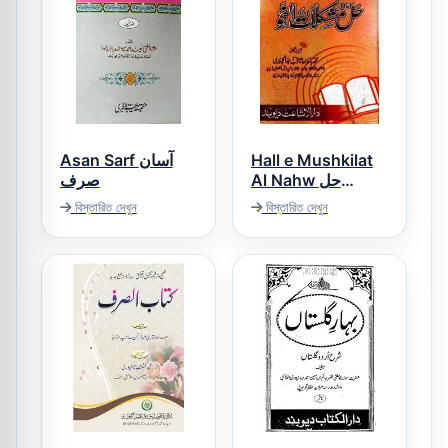
Asan Sarf آسان
Hall e Mushkilat
Al Nahw حل
صرف
مشکلات النحو
বিস্তারিত দেখুন
বিস্তারিত দেখুন