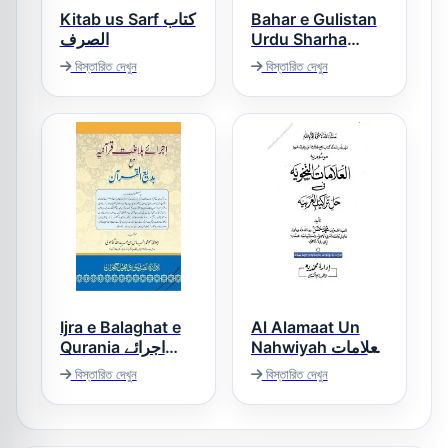
Kitab us Sarf کتاب
Bahar e Gulistan
الصرف
Urdu Sharha
Gulistan بہار
বিস্তারিত দেখুন
বিস্তারিত দেখুন
گلستاں اردو شرح
گلستاں
Ijra e Balaghat e
Al Alamaat Un
Nahwiyah العلامات
Qurania اجرائے
النحویہ
بلاغت قرآنیہ
বিস্তারিত দেখুন
বিস্তারিত দেখুন