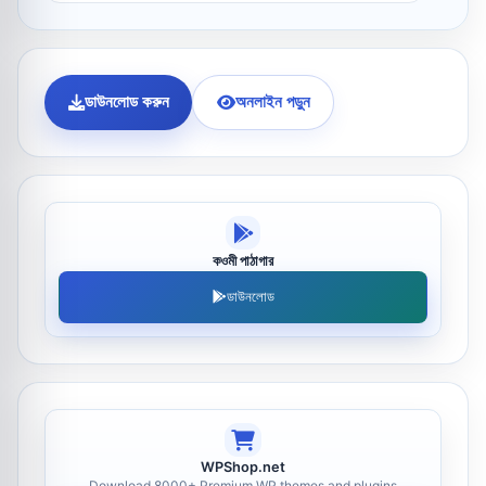
ডাউনলোড করুন
অনলাইন পড়ুন
কওমী পাঠাগার
ডাউনলোড
WPShop.net
Download 8000+ Premium WP themes and plugins