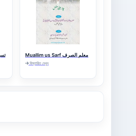
Muallim us Sarf معلم الصرف
تسھیل 
বিস্তারিত দেখুন