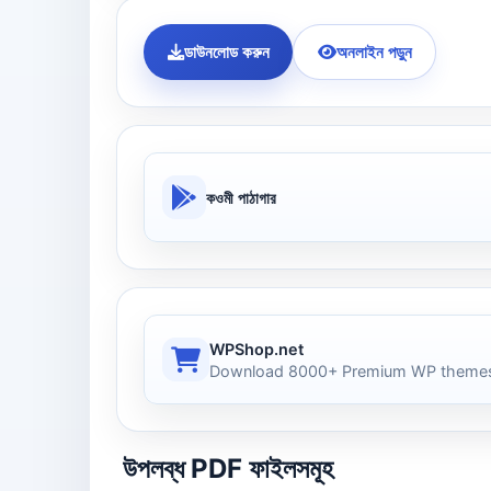
ডাউনলোড করুন
অনলাইন পড়ুন
কওমী পাঠাগার
WPShop.net
Download 8000+ Premium WP themes
উপলব্ধ PDF ফাইলসমূহ