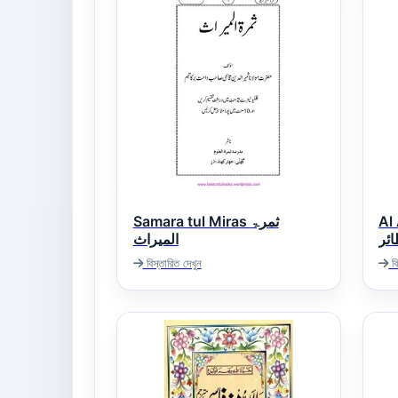
Samara tul Miras ثمرۃ
Al
ائر
المیراث
বিস্তারিত দেখুন
বি