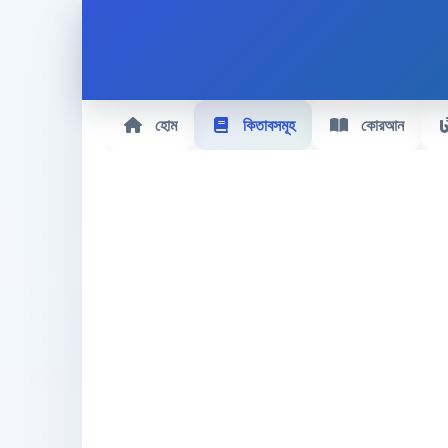
হোম
কিতাবসমূহ
কোরআন