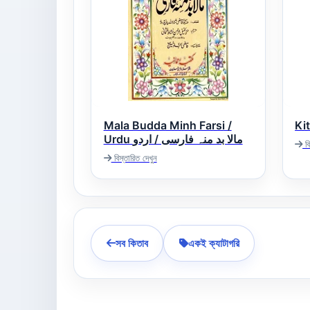
Mala Budda Minh Farsi /
Urdu مالا بد منہ فارسی / اردو
বি
বিস্তারিত দেখুন
সব কিতাব
একই ক্যাটাগরি