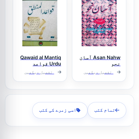
Asan Nahw آسان
Qawaid al Mantiq
نحو
Urdu قواعد
المنطق اردو
تفصیل دیکھیں
تفصیل دیکھیں
تمام کتب
اسی زمرے کی کتب