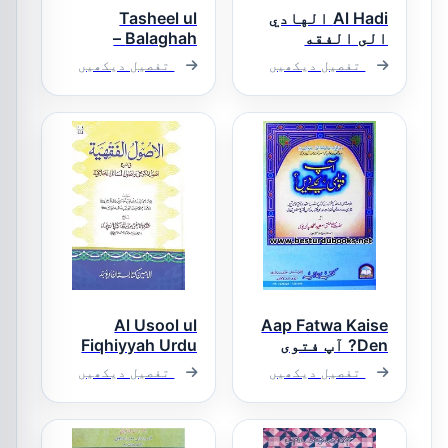
Al Hadi الهادي
Tasheel ul
الى الفقه
Balaghah –
والفقهاء
تسہیل البلاغۃ
تفصیل دیکھیں
تفصیل دیکھیں
Al Usool ul
Aap Fatwa Kaise
Den? آپ فتوی
Fiqhiyyah Urdu
کیسے دیں؟
الاصول الفقہیہ
تفصیل دیکھیں
تفصیل دیکھیں