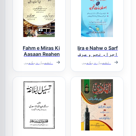
Fahm e Miras Ki
Ijra e Nahw o Sarf
اجراء نحو و صرف
Aasaan Reahen
فہم میراث کی
تفصیل دیکھیں
تفصیل دیکھیں
آسان راہیں