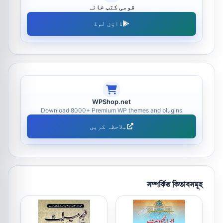
قومی کتب خانہ
ڈاؤن لوڈ
WPShop.net
Download 8000+ Premium WP themes and plugins
ملاحظہ کریں
সম্পর্কিত কিতাবসমূহ