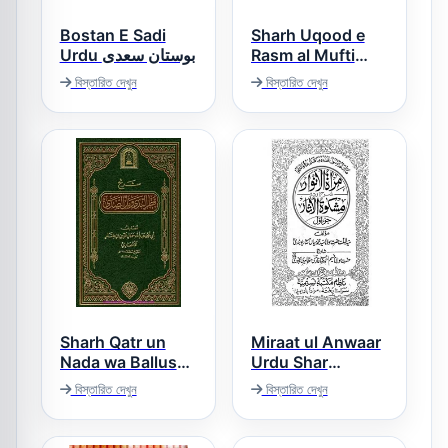
Bostan E Sadi
Sharh Uqood e
Urdu بوستان سعدی
Rasm al Mufti
شرح عقود رسم
বিস্তারিত দেখুন
বিস্তারিত দেখুন
المفتی
Sharh Qatr un
Miraat ul Anwaar
Nada wa Ballus
Urdu Shar
Sada شرح قطر
Mishkat ul Asaar
বিস্তারিত দেখুন
বিস্তারিত দেখুন
مرآۃ الانوار اردو
الندى و بل الصدى
شرح مشکوۃ الآثار