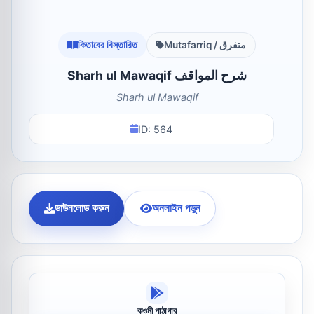
কিতাবের বিস্তারিত
Mutafarriq / متفرق
Sharh ul Mawaqif شرح المواقف
Sharh ul Mawaqif
ID: 564
ডাউনলোড করুন
অনলাইন পড়ুন
কওমী পাঠাগার