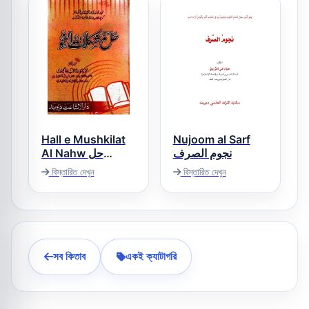
Hall e Mushkilat
Nujoom al Sarf
نجوم الصرف
Al Nahw حل
مشکلات النحو
বিস্তারিত দেখুন
বিস্তারিত দেখুন
সব কিতাব
একই ক্যাটাগরি