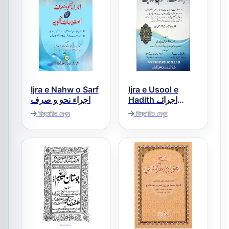
Ijra e Nahw o Sarf
Ijra e Usool e
Hadith اجرائے
اجراء نحو و صرف
اصول حدیث
বিস্তারিত দেখুন
বিস্তারিত দেখুন