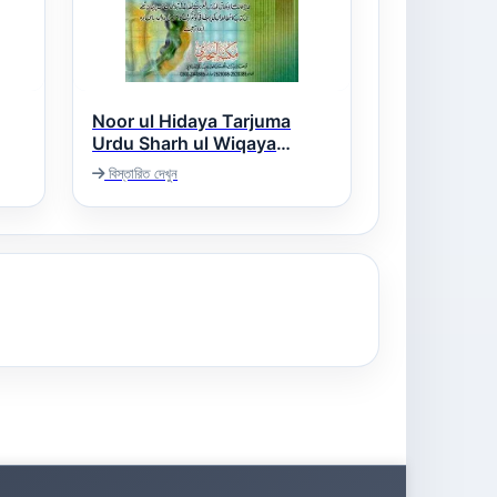
Noor ul Hidaya Tarjuma
Urdu Sharh ul Wiqaya
Akihrain نور الھدایہ اردو ترجمہ
বিস্তারিত দেখুন
شرح الوقایہ آخیرین