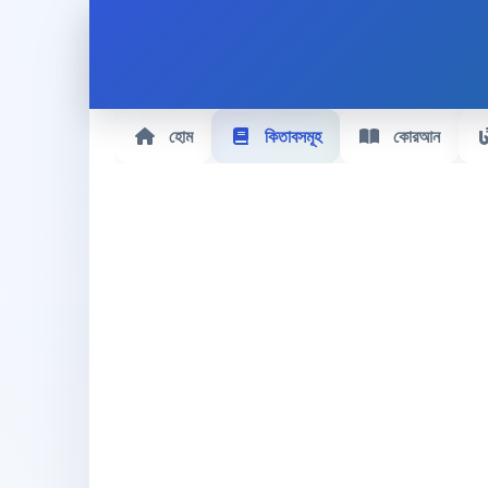
হোম
কিতাবসমূহ
কোরআন