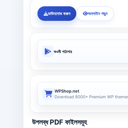
ডাউনলোড করুন
অনলাইন পড়ুন
কওমী পাঠাগার
WPShop.net
Download 8000+ Premium WP themes
উপলব্ধ PDF ফাইলসমূহ