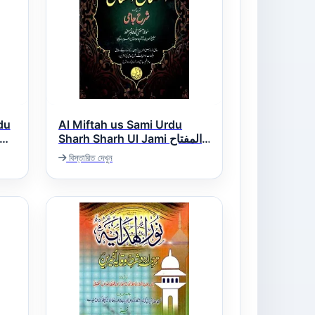
du
Al Miftah us Sami Urdu
Sharh Sharh Ul Jami المفتاح
السامی اردو شرح شرح جامی
বিস্তারিত দেখুন