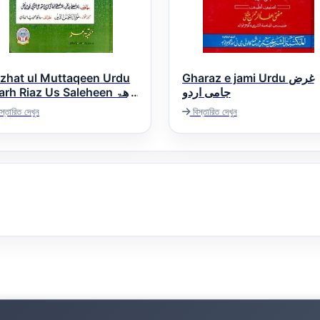
zhat ul Muttaqeen Urdu
Gharaz e jami Urdu غرض
جامی اردو
rh Riaz Us Saleheen نزھۃ
المتقین اردو شرح ری
স্তারিত দেখুন
বিস্তারিত দেখুন
الصالح