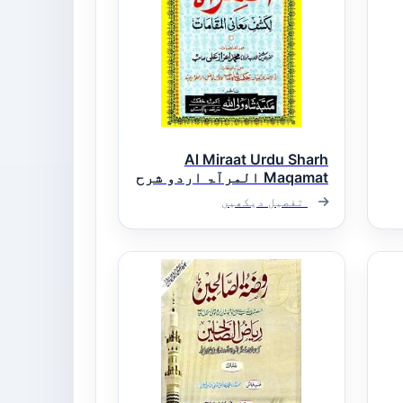
Al Miraat Urdu Sharh
Maqamat المرآۃ اردو شرح
مقامات
تفصیل دیکھیں