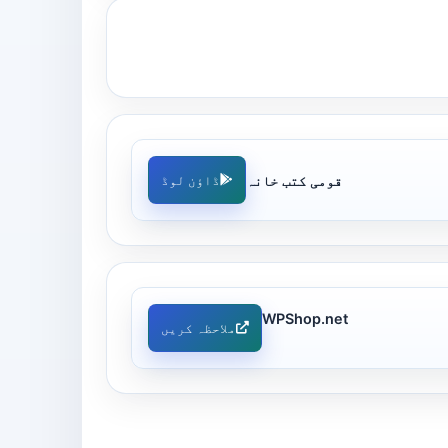
قومی کتب خانہ
ڈاؤن لوڈ
WPShop.net
ملاحظہ کریں