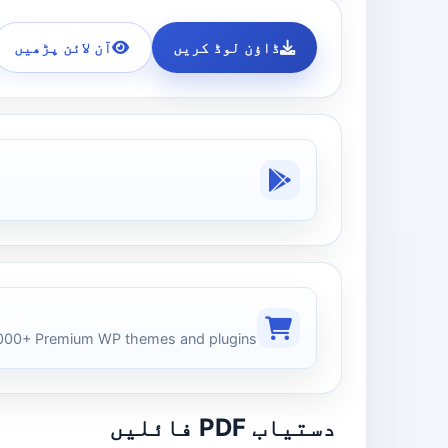
ڈاؤن لوڈ کریں
آن لائن پڑھیں
00+ Premium WP themes and plugins
دستیاب PDF فائلیں