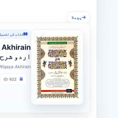
پچھلا
کتاب کی تفصیل
اردو شرح 
Wiqaya Akhirain
ID: 622