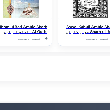
Ilham ul Bari Arabic Sharh
Sawal Kabuli Arabic Sh
Sharh ul Jami سوال کابلی
Al Qutbi الھام الباری
ى شرح شرح ملا جامى
عربی شرح القطبی
تفصیل دیکھیں
تفصیل دیکھیں