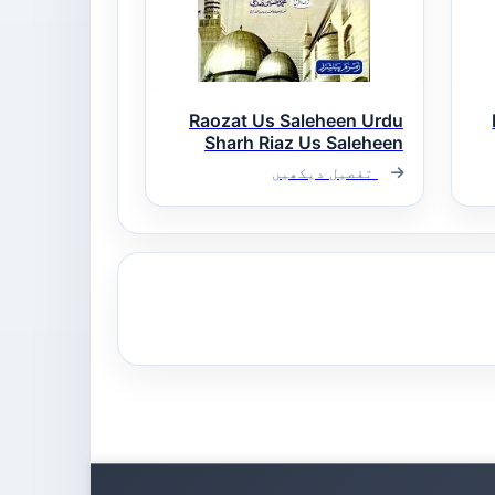
Raozat Us Saleheen Urdu
Sharh Riaz Us Saleheen
روضۃ الصالحین اردو شرح
تفصیل دیکھیں
ریاض الصالحین