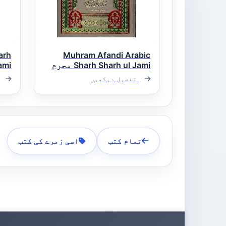
arh
Muhram Afandi Arabic
Sharh Sharh ul Jami محرم
آفندى عربى شرح شرح ملا
عرب
تفصیل دیکھیں
جامى
تمام کتب
اسی زمرے کی کتب