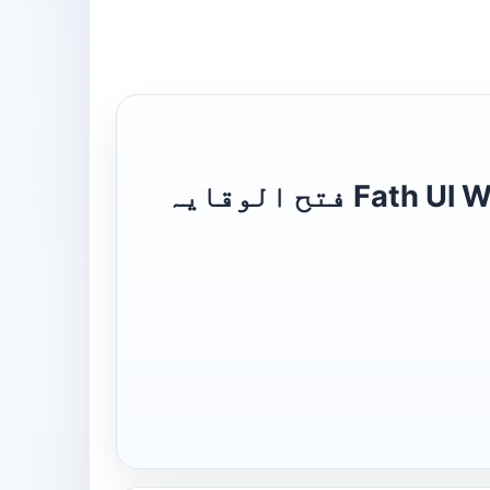
Fath Ul Wiqaya Sharh Urdu Sharh ul Wiqaya Akhirain فتح الوقایہ