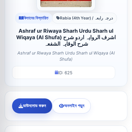
কিতাবের বিস্তারিত
Rabia (4th Year) / درجہ رابعہ
Ashraf ur Riwaya Sharh Urdu Sharh ul
Wiqaya (Al Shufa) اشرف الروایہ اردو شرح
شرح الوقایہ الشفعہ
Ashraf ur Riwaya Sharh Urdu Sharh ul Wiqaya (Al
Shufa)
ID: 625
ডাউনলোড করুন
অনলাইন পড়ুন