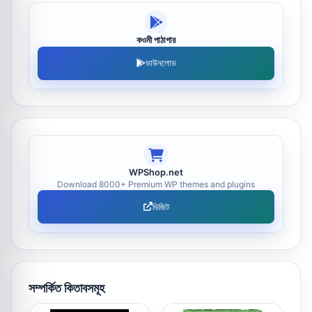
কওমী পাঠাগার
ডাউনলোড
WPShop.net
Download 8000+ Premium WP themes and plugins
ভিজিট
সম্পর্কিত কিতাবসমূহ