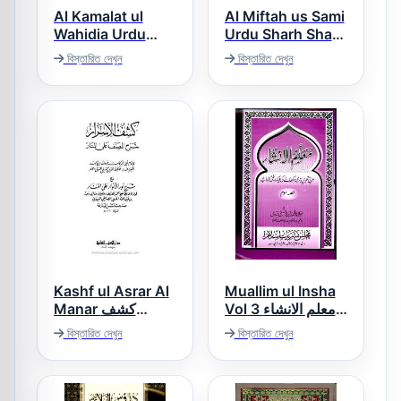
Al Kamalat ul
Al Miftah us Sami
Wahidia Urdu
Urdu Sharh Sharh
Sharh Maqamat
Ul Jami المفتاح
বিস্তারিত দেখুন
বিস্তারিত দেখুন
السامی اردو شرح
الکمالات الوحیدیہ
شرح جامی
اردو شرح مقامات
Kashf ul Asrar Al
Muallim ul Insha
Vol 3 معلم الانشاء
Manar كشف
حصہ سوم
الاسرار شرح
বিস্তারিত দেখুন
বিস্তারিত দেখুন
المصنف على المنار