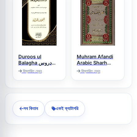
Duroos ul
Muhram Afandi
Balagha دروس
Arabic Sharh
البلاغۃ
Sharh ul Jami
বিস্তারিত দেখুন
বিস্তারিত দেখুন
محرم آفندى عربى
شرح شرح ملا جامى
সব কিতাব
একই ক্যাটাগরি