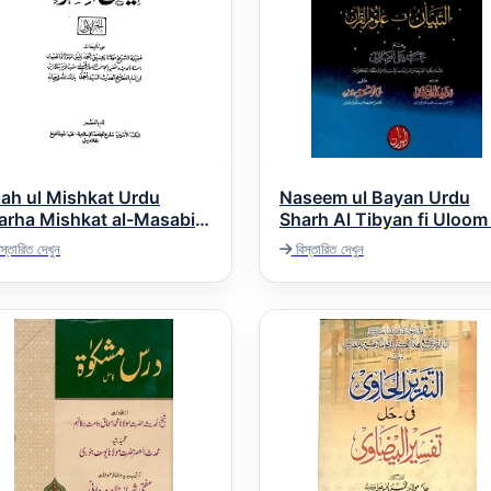
zah ul Mishkat Urdu
Naseem ul Bayan Urdu
arha Mishkat al-Masabih
Sharh Al Tibyan fi Uloom 
Quran نسیم البیان اردو شرح
ایضاح المشکاۃ اردو شرح مشک
স্তারিত দেখুন
বিস্তারিত দেখুন
التبیان فی علوم القرآن
المصا