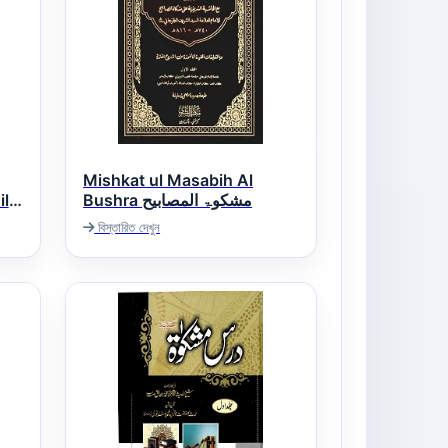
Mishkat ul Masabih Al
il
Bushra مشکوۃ المصابیح
বিস্তারিত দেখুন