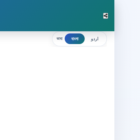
বাংলা
اردو
ভাষা