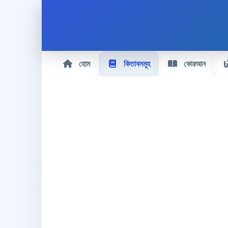
হোম
কিতাবসমূহ
কোরআন