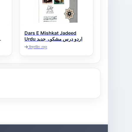
Dars E Mishkat Jadeed
Urdu اردو درس مشکوۃ جدید
বিস্তারিত দেখুন