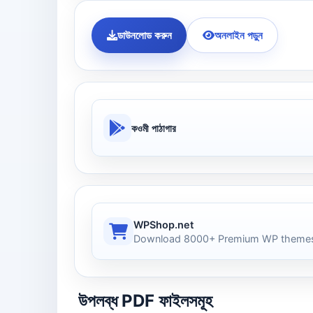
ডাউনলোড করুন
অনলাইন পড়ুন
কওমী পাঠাগার
WPShop.net
Download 8000+ Premium WP themes
উপলব্ধ PDF ফাইলসমূহ