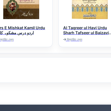
rs E Mishkat Kamil Urdu
Al Taqreer ul Havi Urdu
اردو درس مشکوۃ کا
Sharh Tafseer ul Baizavi
التقریر الحاوی
স্তারিত দেখুন
বিস্তারিত দেখুন