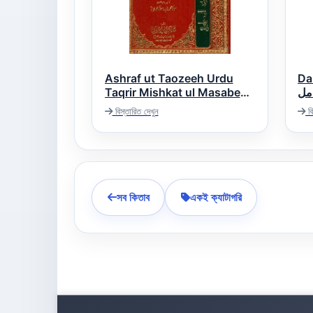
Ashraf ut Taozeeh Urdu
Da
Taqrir Mishkat ul Masabeeh
مل
اشرف التوضیح اردو تقریر
বিস্তারিত দেখুন
বি
مشکاۃ المصابیح
সব কিতাব
একই ক্যাটাগরি