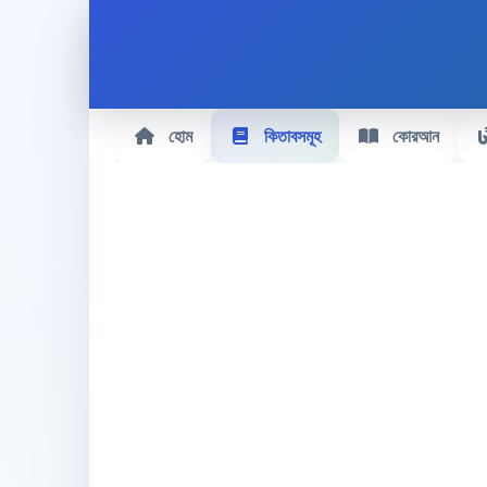
হোম
কিতাবসমূহ
কোরআন