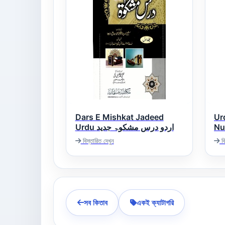
Dars E Mishkat Jadeed
Ur
Nukh
Urdu اردو درس مشکوۃ جدید
کر
বিস্তারিত দেখুন
বি
সব কিতাব
একই ক্যাটাগরি