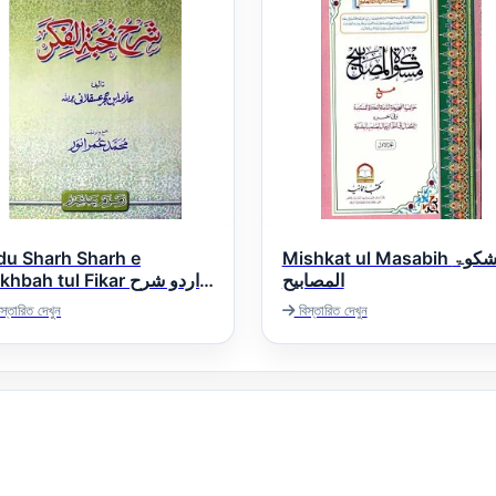
du Sharh Sharh e
Mishkat ul Masabih مشکوۃ
المصابیح
bah tul Fikar اردو شرح
شرح نخبۃ الف
স্তারিত দেখুন
বিস্তারিত দেখুন