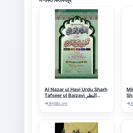
সম্পর্কিত কিতাবসমূহ
Al Nazar ul Havi Urdu Sharh
Mi
Tafseer ul Baizavi النظر
Sh
رح
الحاوی
বিস্তারিত দেখুন
বি
یح