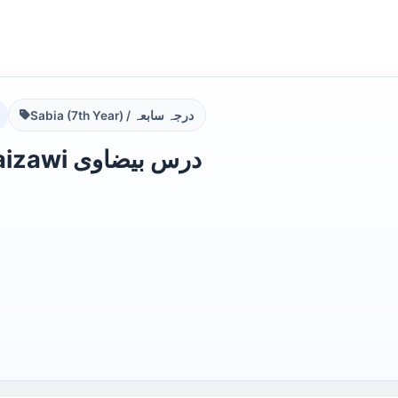
Sabia (7th Year) / درجہ سابعہ
Dars e Baizawi درس بیضاوی