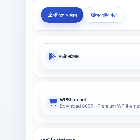
ডাউনলোড করুন
অনলাইন পড়ুন
কওমী পাঠাগার
WPShop.net
Download 8000+ Premium WP themes