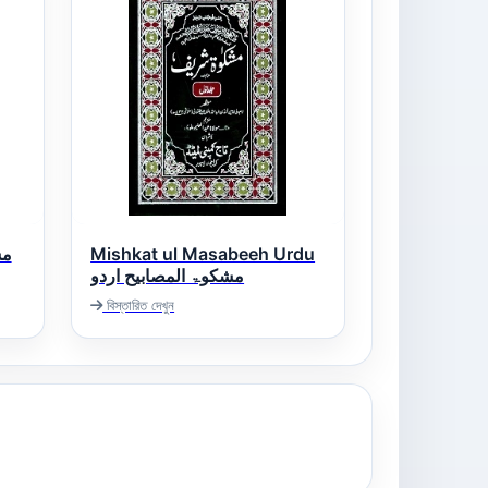
Mishkat ul Masabeeh Urdu
مشکوۃ المصابیح اردو
বিস্তারিত দেখুন