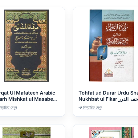
rqat Ul Mafateeh Arabic
Tohfat ud Durar Urdu Sh
arh Mishkat ul Masabeeh
Nukhbat ul Fikar تحفۃ الدرر
اردو شرح شرح نخبۃ الفکر
مرقاة المفاتيح عربی ش
স্তারিত দেখুন
বিস্তারিত দেখুন
مشکاۃ المصاب