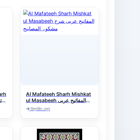
arh
Al Mafateeh Sharh Mishkat
ul Masabeeh المفاتیح عربی
شرح مشکوۃ المصابیح
বিস্তারিত দেখুন