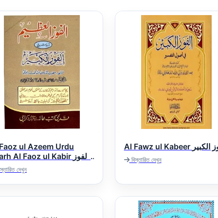
 Faoz ul Azeem Urdu
Al Fawz ul Kabeer بیر
rh Al Faoz ul Kabir الفوز
বিস্তারিত দেখুন
العظیم اردو شرح الفوز الک
স্তারিত দেখুন