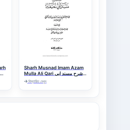
arh
Sharh Musnad Imam Azam
Mulla Ali Qari شرح مسند ابی
حنیفہ لملا علی قاری
বিস্তারিত দেখুন