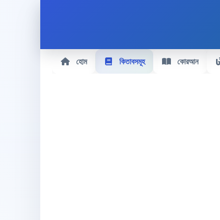
হোম
কিতাবসমূহ
কোরআন