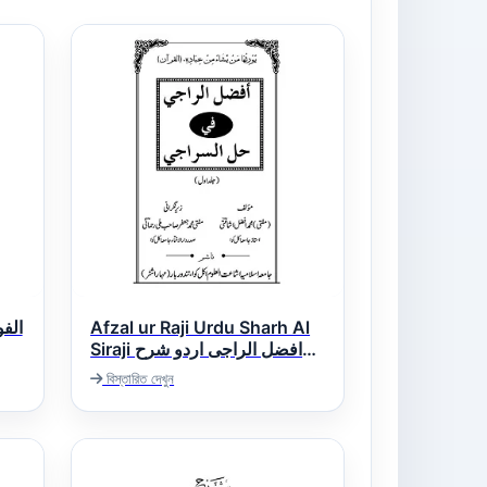
الفوز الک
Afzal ur Raji Urdu Sharh Al
Siraji افضل الراجی اردو شرح
سراجی
বিস্তারিত দেখুন