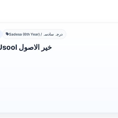
Sadesa (6th Year) / درجہ سادسہ
Khair ul Usool خیر الاصول