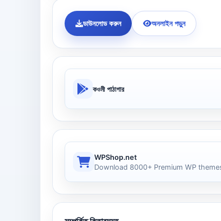
ডাউনলোড করুন
অনলাইন পড়ুন
কওমী পাঠাগার
WPShop.net
Download 8000+ Premium WP themes