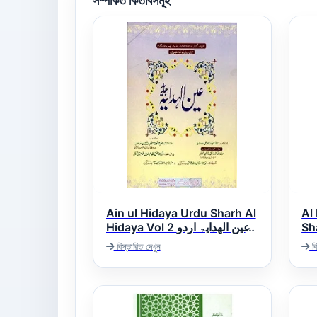
সম্পর্কিত কিতাবসমূহ
Ain ul Hidaya Urdu Sharh Al
Al
Sha
Hidaya Vol 2 عین الھدایۃ اردو
بیر
شرح ھدایہ
বিস্তারিত দেখুন
বি