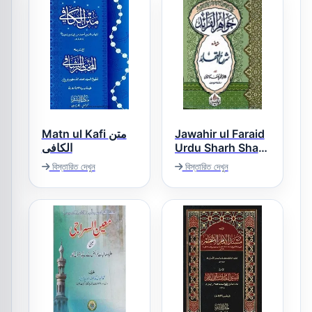
Matn ul Kafi متن
Jawahir ul Faraid
الکافی
Urdu Sharh Sharh
ul Aqaid جواہر
বিস্তারিত দেখুন
বিস্তারিত দেখুন
الفرائد اردو شرح
شرح العقائد