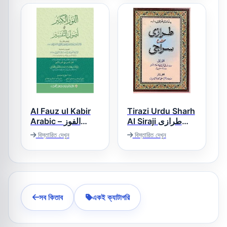
شرح العقیدۃ
الطحاویۃ
Al Fauz ul Kabir
Tirazi Urdu Sharh
Al Siraji طرازی
Arabic – الفوز
اردو شرح السراجی
الكبير عربى
বিস্তারিত দেখুন
বিস্তারিত দেখুন
সব কিতাব
একই ক্যাটাগরি