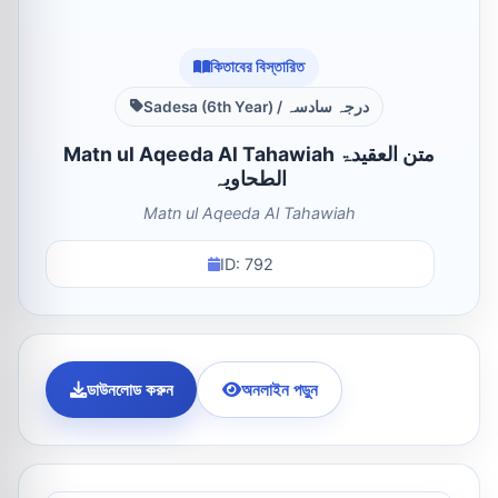
কিতাবের বিস্তারিত
Sadesa (6th Year) / درجہ سادسہ
Matn ul Aqeeda Al Tahawiah متن العقیدۃ
الطحاویہ
Matn ul Aqeeda Al Tahawiah
ID: 792
ডাউনলোড করুন
অনলাইন পড়ুন