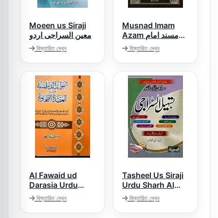
Moeen us Siraji
Musnad Imam
Azam مسند امام
معین السراجی اردو
اعظم
বিস্তারিত দেখুন
বিস্তারিত দেখুন
Al Fawaid ud
Tasheel Us Siraji
Darasia Urdu
Urdu Sharh Al
Sharh Al Aqeeda
Siraji تسھیل
বিস্তারিত দেখুন
বিস্তারিত দেখুন
Al Tahawiah
السراجی اردو شرح
السراجی
الفوائد الدراسیہ اردو