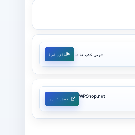
قومی کتب خانہ
ڈاؤن لوڈ
WPShop.net
ملاحظہ کریں