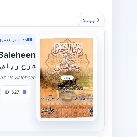
پچھلا
کتاب کی تفصیل
شرح ریاض
Riaz Us Saleheen
ID: 827