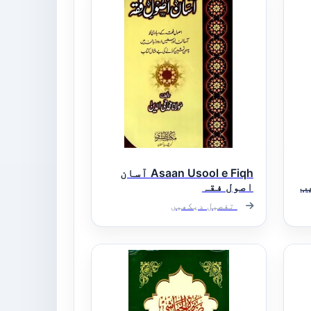
Asaan Usool e Fiqh آسان
تقریب
اصول فقہ
تفصیل دیکھیں