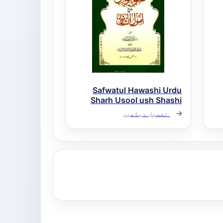
Safwatul Hawashi Urdu
Sharh Usool ush Shashi
صفوۃ الحواشی اردو شرح
تفصیل دیکھیں
اصول الشاشی