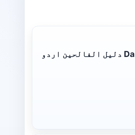
Dalil ul Faleheen Urdu Sharh Riaz Us Saleheen دلیل الفالحین اردو