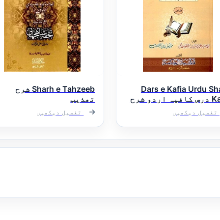
Dars e Kafia Urdu Sh
Sharh e Tahzeeb شرح
Kafia درس کافیہ اردو شرح
تھذیب
یہ
تفصیل دیکھیں
تفصیل دیکھیں