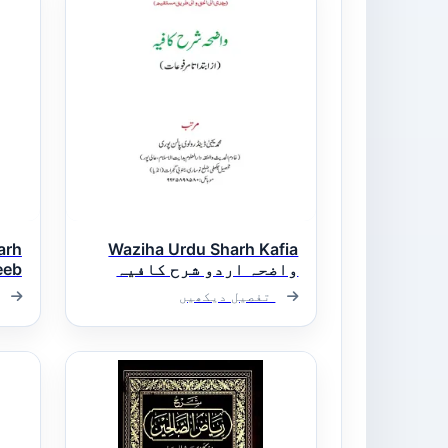
arh
Waziha Urdu Sharh Kafia
واضحہ اردو شرح کافیہ
الل
تفصیل دیکھیں
تھذ