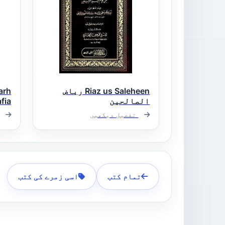
Riaz us Saleheen ریاض
arh
الصالحین
کاف
تفصیل دیکھیں
تمام کتب
اسی زمرے کی کتب