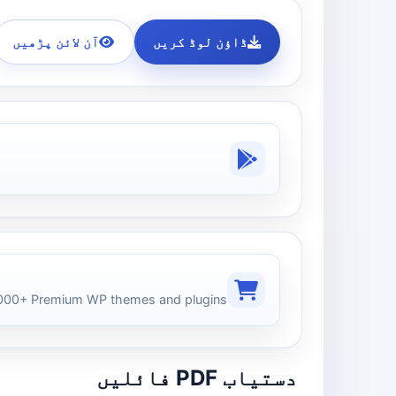
ڈاؤن لوڈ کریں
آن لائن پڑھیں
00+ Premium WP themes and plugins
دستیاب PDF فائلیں