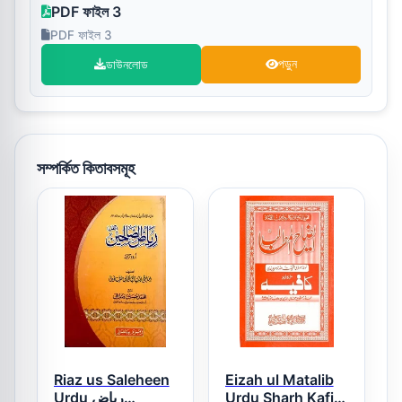
PDF ফাইল 3
PDF ফাইল 3
ডাউনলোড
পড়ুন
সম্পর্কিত কিতাবসমূহ
Riaz us Saleheen
Eizah ul Matalib
Urdu ریاض
Urdu Sharh Kafia