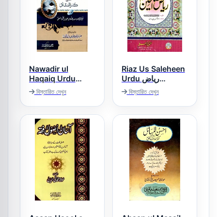
Nawadir ul
Riaz Us Saleheen
Haqaiq Urdu
Urdu ریاض
Sharh Kanz ud
الصالحین اردو
বিস্তারিত দেখুন
বিস্তারিত দেখুন
Daqaiq نوادر
الحقائق اردو شرح
کنز الدقائق