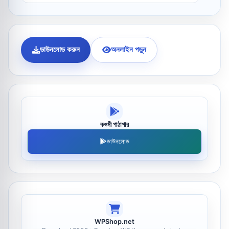
ডাউনলোড করুন
অনলাইন পড়ুন
কওমী পাঠাগার
ডাউনলোড
WPShop.net