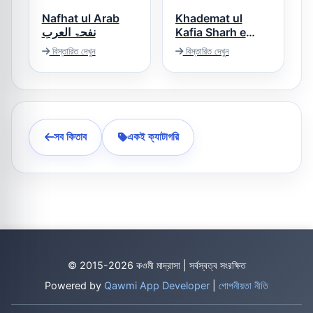
Nafhat ul Arab
Khademat ul
نفحۃ العرب
Kafia Sharh e
Kafia خادمۃ الکافیہ
বিস্তারিত দেখুন
বিস্তারিত দেখুন
সব কিতাব
একই ক্যাটাগরি
© 2015-2026 কওমী মাদ্রাসা | সর্বস্বত্ব সংরক্ষিত
Powered by
Qawmi App Developer
|
গোপনীয়তা নীতি