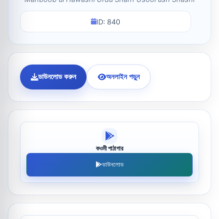
ID: 840
ডাউনলোড করুন
অনলাইন পড়ুন
কওমী পাঠাগার
ডাউনলোড