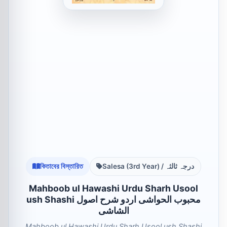
কিতাবের বিস্তারিত
Salesa (3rd Year) / درجہ ثالثہ
Mahboob ul Hawashi Urdu Sharh Usool
ush Shashi محبوب الحواشی اردو شرح اصول
الشاشی
Mahboob ul Hawashi Urdu Sharh Usool ush Shashi