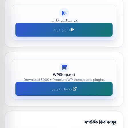
قومی کتب خانہ
ڈاؤن لوڈ
WPShop.net
Download 8000+ Premium WP themes and plugins
ملاحظہ کریں
সম্পর্কিত কিতাবসমূহ