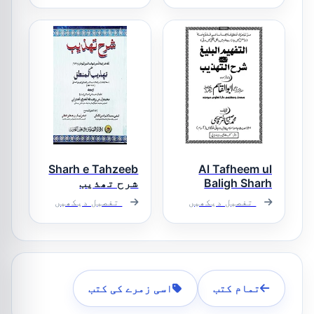
شرح شرح تھذیب
اردو شرح نفحۃ
العرب
Sharh e Tahzeeb
Al Tafheem ul
Baligh Sharh
شرح تھذیب
Sharhut Tahzeeb
تفصیل دیکھیں
تفصیل دیکھیں
التفہیم البلیغ
شرح اردو شرح
التہذیب
تمام کتب
اسی زمرے کی کتب