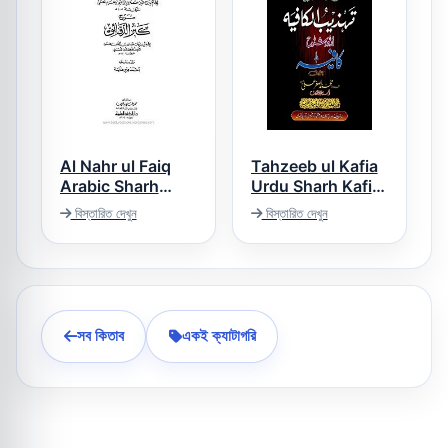
Al Nahr ul Faiq
Tahzeeb ul Kafia
Arabic Sharh
Urdu Sharh Kafia
Kanz ud Daqaiq
تھذیب الکافیہ
বিস্তারিত দেখুন
বিস্তারিত দেখুন
النهر الفائق عربی
شرح کنز الدقائق
সব কিতাব
একই ক্যাটাগরি