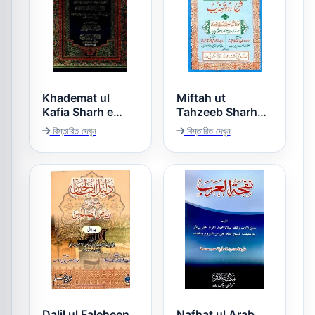
Khademat ul
Miftah ut
Kafia Sharh e
Tahzeeb Sharh
Kafia خادمۃ الکافیہ
Urdu Tahzeeb
বিস্তারিত দেখুন
বিস্তারিত দেখুন
مفتاح التہذیب شرح
اردو تھذیب
Dalil ul Faleheen
Nafhat ul Arab