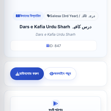
কিতাবের বিস্তারিত
Salesa (3rd Year) / درجہ ثالثہ
Dars e Kafia Urdu Sharh درس کافیہ
Dars e Kafia Urdu Sharh
ID: 847
ডাউনলোড করুন
অনলাইন পড়ুন
কওমী পাঠাগার