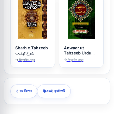
Sharh e Tahzeeb
Anwaar ut
شرح تھذیب
Tahzeeb Urdu
Sharh Sharh ut
বিস্তারিত দেখুন
বিস্তারিত দেখুন
Tahzeeb انوار
التھذیب اردو شرح
شرح تھذیب
সব কিতাব
একই ক্যাটাগরি