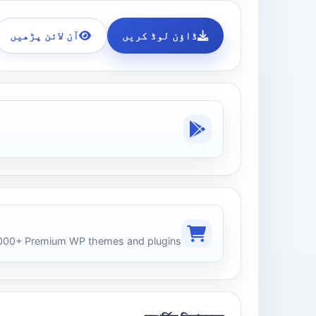
ڈاؤن لوڈ کریں
آن لائن پڑھیں
00+ Premium WP themes and plugins