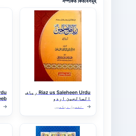
সম্পর্কিত কিতাবসমূহ
Riaz us Saleheen Urdu ریاض
rdu
الصالحین اردو
eeb
الت
تفصیل دیکھیں
شرح