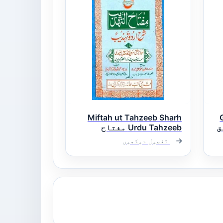
Miftah ut Tahzeeb Sharh
یق
Urdu Tahzeeb مفتاح
التہذیب شرح اردو تھذیب
تفصیل دیکھیں