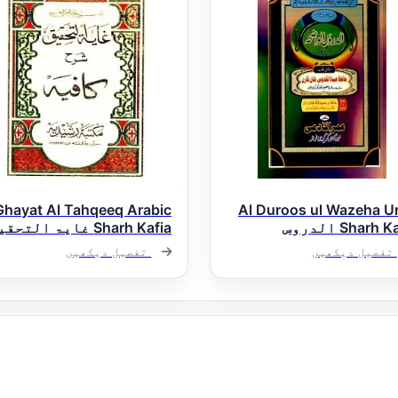
Ghayat Al Tahqeeq Arabic
Al Duroos ul Wazeha U
Sharh Kafia الدروس
Sharh Kafia غایۃ التحق
اضحہ اردو شرح کافیہ
عربی شرح کافیہ
تفصیل دیکھیں
تفصیل دیکھیں