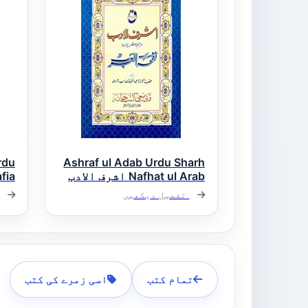
rdu
Ashraf ul Adab Urdu Sharh
Nafhat ul Arab اشرف الادب
اردو شرح نفحۃ العرب
الو
تفصیل دیکھیں
تمام کتب
اسی زمرے کی کتب