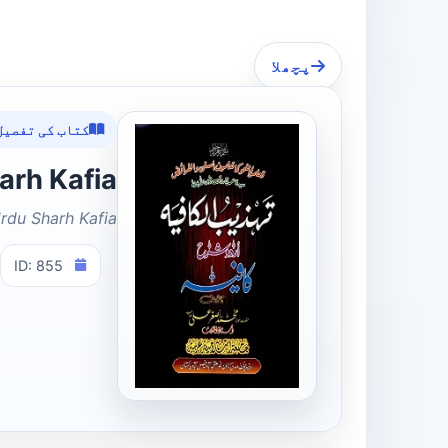
پچھلا
کتاب کی تفصیل
u Sharh Kafia
rdu Sharh Kafia
ID: 855