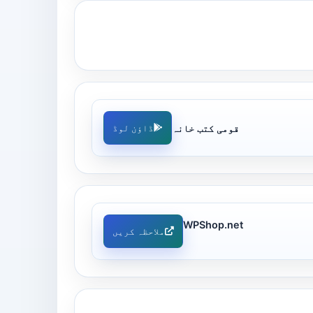
قومی کتب خانہ
ڈاؤن لوڈ
WPShop.net
ملاحظہ کریں