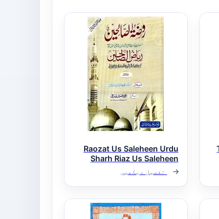
Raozat Us Saleheen Urdu
Sharh Riaz Us Saleheen
روضۃ الصالحین اردو شرح
تفصیل دیکھیں
ریاض الصالحین