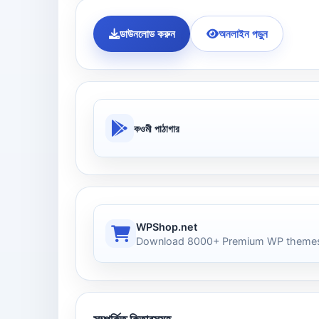
ডাউনলোড করুন
অনলাইন পড়ুন
কওমী পাঠাগার
WPShop.net
Download 8000+ Premium WP themes