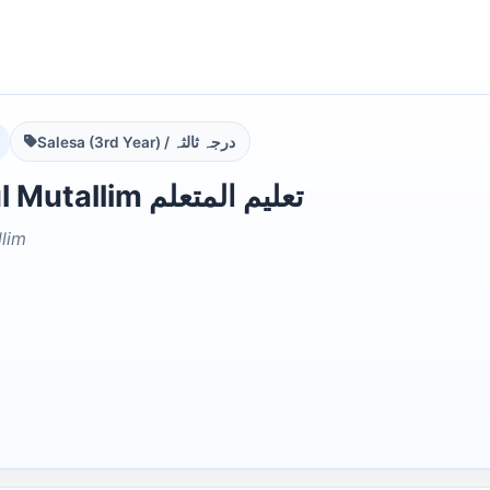
Salesa (3rd Year) / درجہ ثالثہ
Taleem ul Mutallim تعلیم المتعلم
llim