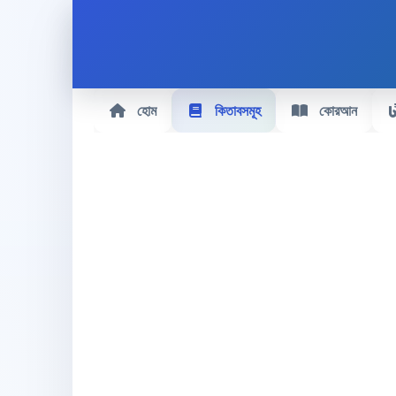
হোম
কিতাবসমূহ
কোরআন