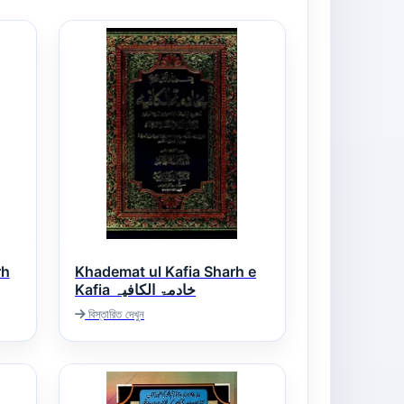
rh
Khademat ul Kafia Sharh e
Kafia خادمۃ الکافیہ
বিস্তারিত দেখুন