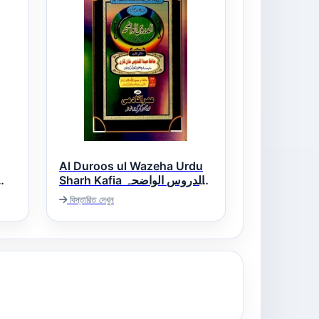
Al Duroos ul Wazeha Urdu
Sharh Kafia الدروس الواضحہ
اردو شرح کافیہ
বিস্তারিত দেখুন