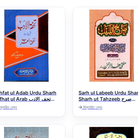
hfat ul Adab Urdu Sharh
Sarh ul Labeeb Urdu Sha
Sharh ut Tahzeeb صرح
at ul Arab تحفۃ الادب
اللبیب اردو شرح شرح تھذیب
اردو شرح نفحۃ الع
স্তারিত দেখুন
বিস্তারিত দেখুন