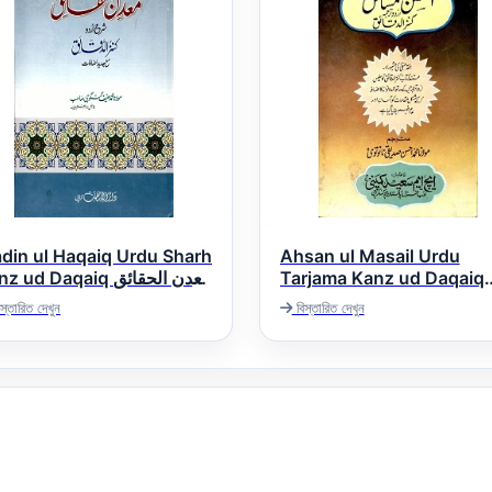
din ul Haqaiq Urdu Sharh
Ahsan ul Masail Urdu
 ud Daqaiq معدن الحقائق
Tarjama Kanz ud Daqaiq
احسن المسائل اردو شرح کنز
اردو شرح کنز الدق
স্তারিত দেখুন
বিস্তারিত দেখুন
الدقائق