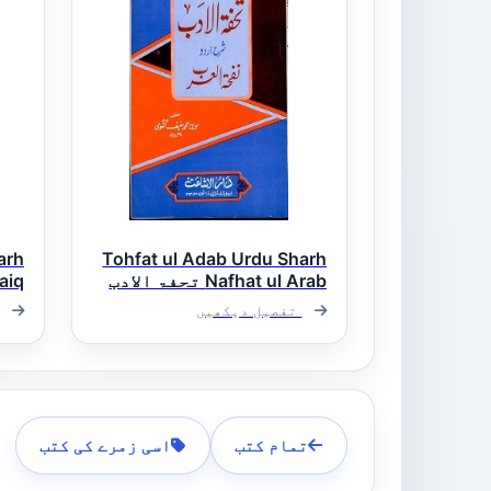
arh
Tohfat ul Adab Urdu Sharh
Nafhat ul Arab تحفۃ الادب
اردو شرح نفحۃ العرب
الف
تفصیل دیکھیں
الد
تمام کتب
اسی زمرے کی کتب