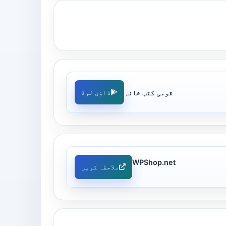
قومی کتب خانہ
ڈاؤن لوڈ
WPShop.net
ملاحظہ کریں