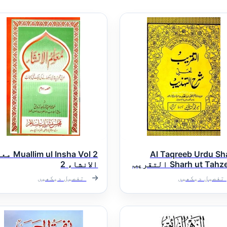
Al Taqreeb Urdu Sh
im ul Insha Vol 2
Sharh ut Tahzeeb التقریب
الانشاء 2
و شرح شرح تھذیب
تفصیل دیکھیں
تفصیل دیکھیں