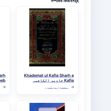
সম্পর্কিত কিতাবসমূহ
arh
Khademat ul Kafia Sharh e
Kafia خادمۃ الکافیہ
ارد
تفصیل دیکھیں