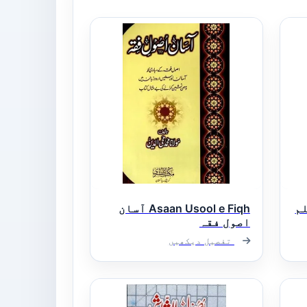
Muall معلم
Asaan Usool e Fiqh آسان
اصول فقہ
تفصیل دیکھیں