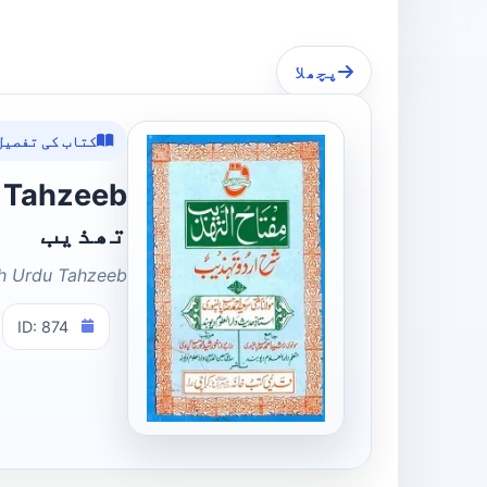
پچھلا
کتاب کی تفصیل
تھذیب
rh Urdu Tahzeeb
ID: 874