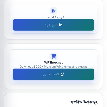
قومی کتب خانہ
ڈاؤن لوڈ
WPShop.net
Download 8000+ Premium WP themes and plugins
ملاحظہ کریں
সম্পর্কিত কিতাবসমূহ