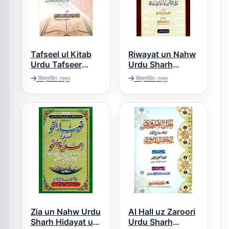
Tafseel ul Kitab
Riwayat un Nahw
Urdu Tafseer
Urdu Sharh
Para Amm تفصیل
Hidayat un Nahw
বিস্তারিত দেখুন
বিস্তারিত দেখুন
روایۃ النحو اردو شرح
الکتاب اردو تفسیر
ھدایۃ النحو
پارہ 30
Zia un Nahw Urdu
Al Hall uz Zaroori
Sharh Hidayat un
Urdu Sharh