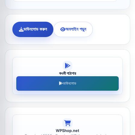
ডাউনলোড করুন
অনলাইন পড়ুন
কওমী পাঠাগার
ডাউনলোড
WPShop.net