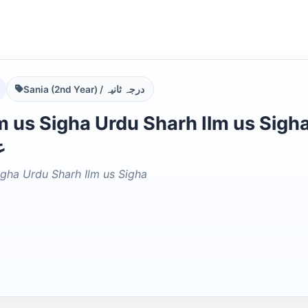
Sania (2nd Year) / درجہ ثانیہ
 Sigha Urdu Sharh Ilm us Sigha س علم الصیغہ اردو شرح
ع
igha Urdu Sharh Ilm us Sigha