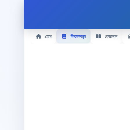
হোম
কিতাবসমূহ
কোরআন