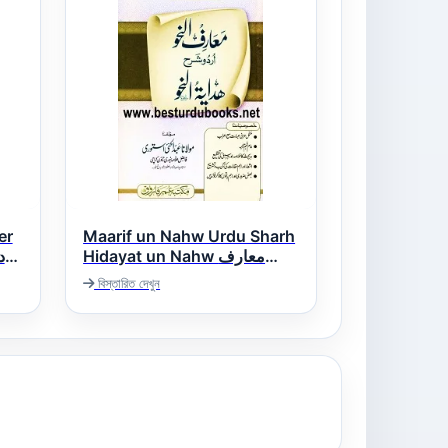
er
Maarif un Nahw Urdu Sharh
Hidayat un Nahw معارف
النحو اردو شرح ہدایۃ النحو
বিস্তারিত দেখুন