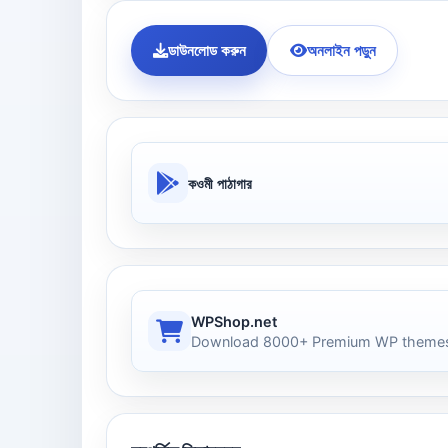
ডাউনলোড করুন
অনলাইন পড়ুন
কওমী পাঠাগার
WPShop.net
Download 8000+ Premium WP themes