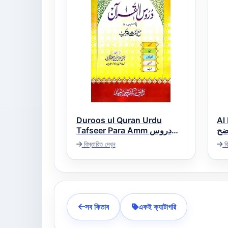
Duroos ul Quran Urdu
Al 
ضح
Tafseer Para Amm دروس
القرآن اردو تفسیر پارہ
বিস্তারিত দেখুন
বি
সব কিতাব
একই ক্যাটাগরি