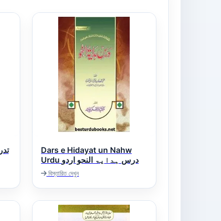
تدریس 
Dars e Hidayat un Nahw
Urdu درس ہدایۃ النحو اردو
বিস্তারিত দেখুন