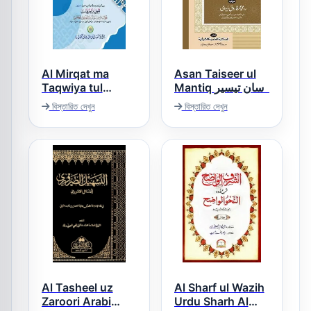
Al Mirqat ma
Asan Taiseer ul
Taqwiya tul
Mantiq آسان تیسیر
المنطق
Mirqat المرقاۃ مع
বিস্তারিত দেখুন
বিস্তারিত দেখুন
تقویۃ المرقاۃ
Al Tasheel uz
Al Sharf ul Wazih
Zaroori Arabi
Urdu Sharh Al