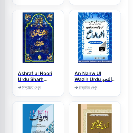
شرح ھدایۃ النحو
Ashraf ul Noori
An Nahw Ul
Urdu Sharh
Wazih Urdu النحو
الواضح اردو
Quduri اشرف
বিস্তারিত দেখুন
বিস্তারিত দেখুন
النوری اردو شرح
مختصر القدوری