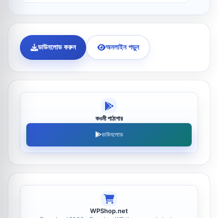
ডাউনলোড করুন
অনলাইন পড়ুন
কওমী পাঠাগার
ডাউনলোড
WPShop.net