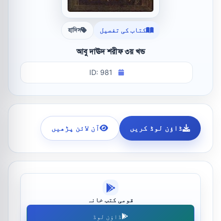
کتاب کی تفصیل
হাদিস
আবু দাঊদ শরীফ ৩য় খন্ড
ID: 981
ڈاؤن لوڈ کریں
آن لائن پڑھیں
قومی کتب خانہ
ڈاؤن لوڈ