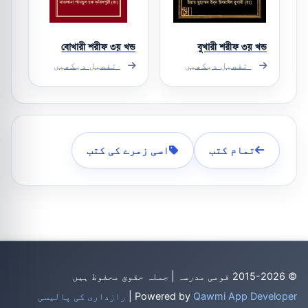
বোখারী শরীফ ৩য় খন্ড
বুখারী শরীফ ৩য় খন্ড
تفصیل دیکھیں
تفصیل دیکھیں
تمام کتب
اسی زمرے کی کتب
© 2015-2026 قومی مدرسہ | جملہ حقوق محفوظ ہیں
Qawmi App Developer
Powered by
|
رازداری کی پالیسی