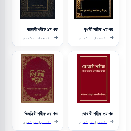
তাহাবী শরীফ ১ম খন্ড
বুখারী শরীফ ৭ম খন্ড
تفصیل دیکھیں
تفصیل دیکھیں
তিরমিযী শরীফ ৩য় খন্ড
বোখারী শরীফ ৫ম খন্ড
تفصیل دیکھیں
تفصیل دیکھیں