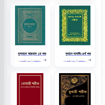
মুসনাদে আহমাদ ১ম খন্ড
সুনানে নাসাঈঃ ৪র্থ খন্ড
تفصیل دیکھیں
تفصیل دیکھیں