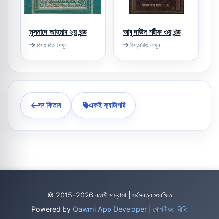
মুসনাদে আহমাদ ২য় খন্ড
আবু দাঊদ শরীফ ৩য় খন্ড
বিস্তারিত দেখুন
বিস্তারিত দেখুন
সব কিতাব
একই ক্যাটাগরি
© 2015-2026 কওমী মাদ্রাসা | সর্বস্বত্ব সংরক্ষিত
Powered by
Qawmi App Developer
|
গোপনীয়তা নীতি