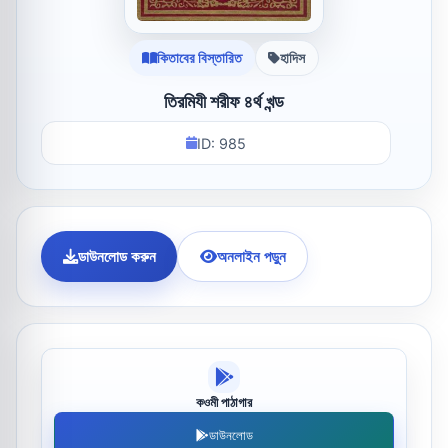
কিতাবের বিস্তারিত
হাদিস
তিরমিযী শরীফ ৪র্থ খন্ড
ID: 985
ডাউনলোড করুন
অনলাইন পড়ুন
কওমী পাঠাগার
ডাউনলোড