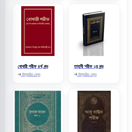
বোখারী শরীফ ৪র্থ খন্ড
তাহাবী শরীফ ২য় খন্ড
বিস্তারিত দেখুন
বিস্তারিত দেখুন