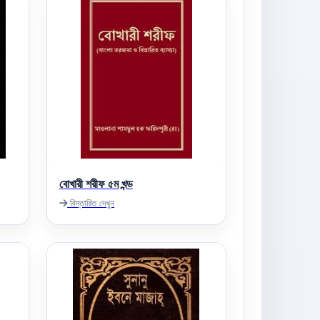
বোখারী শরীফ ৫ম খন্ড
বিস্তারিত দেখুন