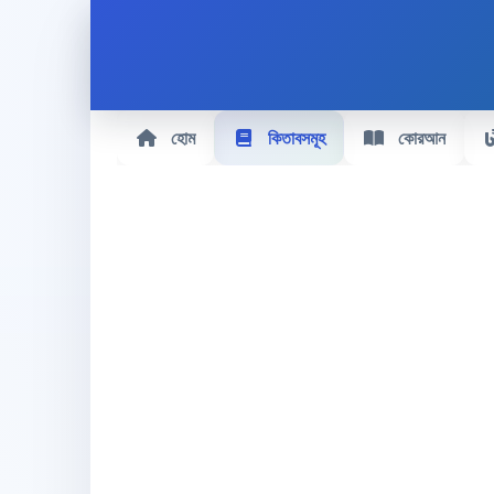
হোম
কিতাবসমূহ
কোরআন