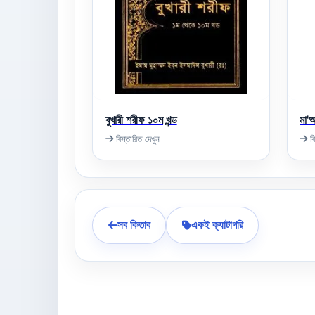
বুখারী শরীফ ১০ম খন্ড
মা'আ
বিস্তারিত দেখুন
বি
সব কিতাব
একই ক্যাটাগরি