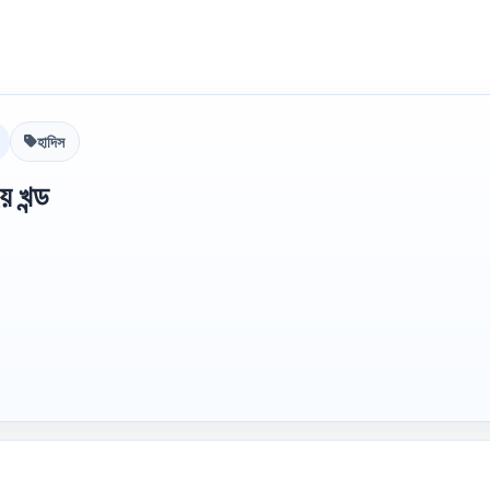
হাদিস
য় খন্ড