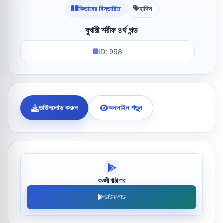
কিতাবের বিস্তারিত
হাদিস
বুখারী শরীফ ৪র্থ খন্ড
ID: 998
ডাউনলোড করুন
অনলাইন পড়ুন
কওমী পাঠাগার
ডাউনলোড