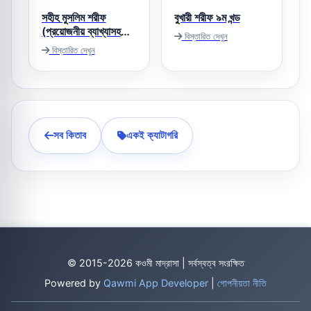
সহীহ মুসলিম শরীফ
বুখারী শরীফ ৯ম খন্ড
(প্রয়োজনীয় ব্যাখ্যাসহ
বিস্তারিত দেখুন
বঙ্গানুবাদ)
বিস্তারিত দেখুন
সব কিতাব
একই ক্যাটাগরি
© 2015-2026 কওমী মাদ্রাসা | সর্বস্বত্ব সংরক্ষিত
Powered by
Qawmi App Developer
|
গোপনীয়তা নীতি