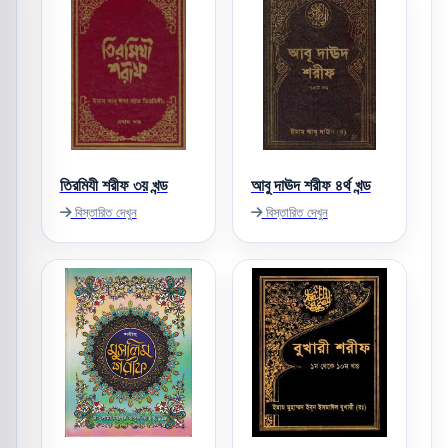
তিরমিযী শরীফ ৩য় খন্ড
আবু দাঊদ শরীফ ৪র্থ খন্ড
বিস্তারিত দেখুন
বিস্তারিত দেখুন