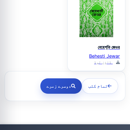
বেহেশ্‌তি জেওর
Behesti Jewar
ڈاؤن لوڈ
تمام کتب
دوسرے زمرے