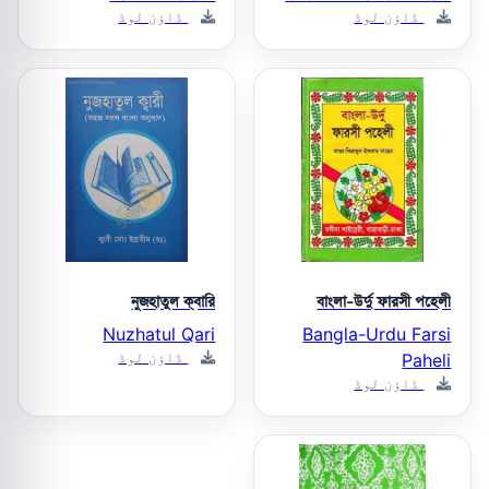
ڈاؤن لوڈ
ڈاؤن لوڈ
নুজহাতুল ক্বারি
বাংলা-উর্দু ফারসী পহেলী
Nuzhatul Qari
Bangla-Urdu Farsi
ڈاؤن لوڈ
Paheli
ڈاؤن لوڈ