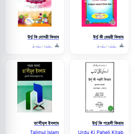
উর্দু কি দোসরী কিতাব
উর্দু কী তেছরী কিতাব
ڈاؤن لوڈ
ڈاؤن لوڈ
তা’লীমুল ইসলাম
উর্দু কি পহেলী কিতাব
Talimul Islam
Urdu Ki Paheli Kitab