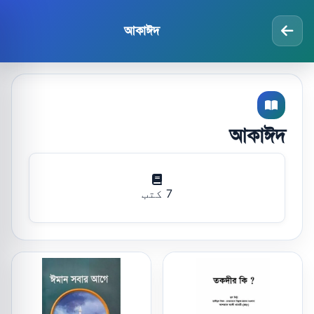
আকাঈদ
আকাঈদ
7 کتب