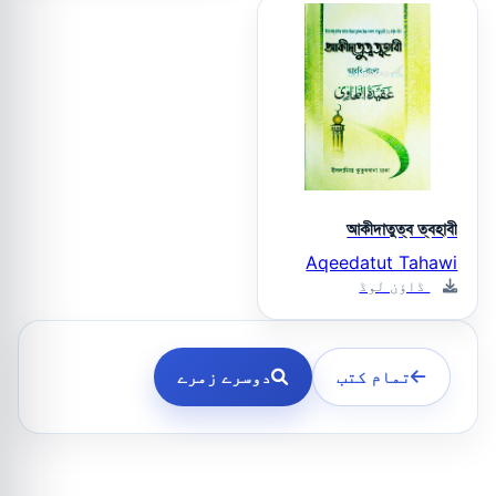
আকীদাতুত্ব ত্বহাবী
Aqeedatut Tahawi
ڈاؤن لوڈ
تمام کتب
دوسرے زمرے