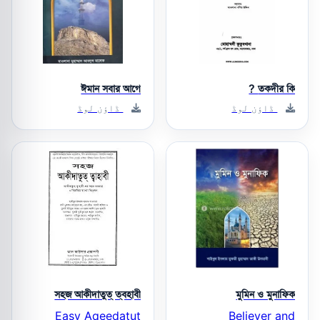
ঈমান সবার আগে
তকদীর কি ?
ڈاؤن لوڈ
ڈاؤن لوڈ
সহজ আকীদাতুত্ ‌ত্বহাবী
মুমিন ও মুনাফিক
Easy Aqeedatut
Believer and