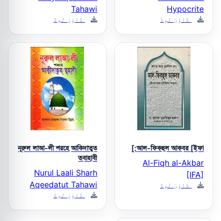
Tahawi
Hypocrite
ڈاؤن لوڈ
ڈاؤن لوڈ
নূরুল লাআ-লী শরহে আকিদাতুত
আল-ফিক্‌হুল আক্‌বর [ইফা:]
ত্বাহাবী
Al-Fiqh al-Akbar
Nurul Laali Sharh
[IFA]
Aqeedatut Tahawi
ڈاؤن لوڈ
ڈاؤن لوڈ