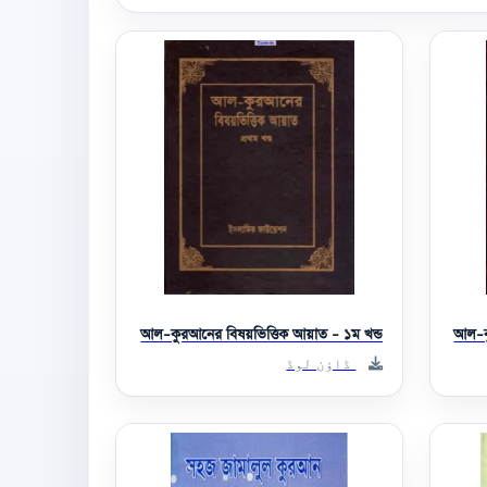
আল-কুরআনের বিষয়ভিত্তিক আয়াত - ১ম খন্ড
আল-কু
ڈاؤن لوڈ