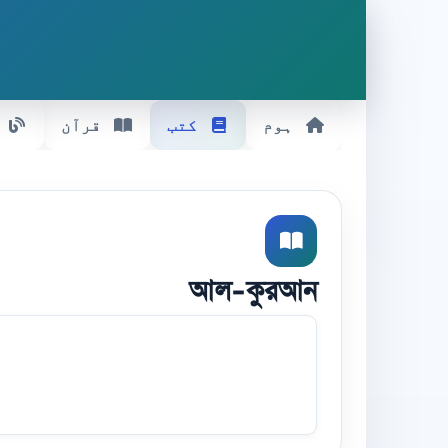
ہوم
کتب
قرآن
আল-কুরআন