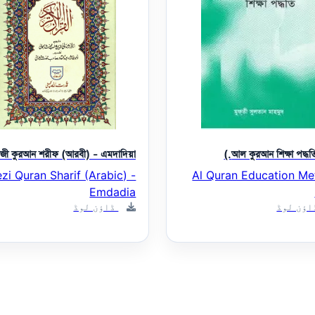
েজী কুরআন শরীফ (আরবী) - এমদাদিয়া
আল কুরআন শিক্ষা পদ্ধতি
zi Quran Sharif (Arabic) -
Al Quran Education M
Emdadia
ؤن لوڈ
ڈاؤن لوڈ