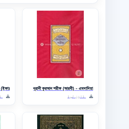
(ইফাঃ)
নূরানী কুরআন শরীফ (আরবী) - এমদাদিয়া
ڈاؤن لوڈ
ڈا