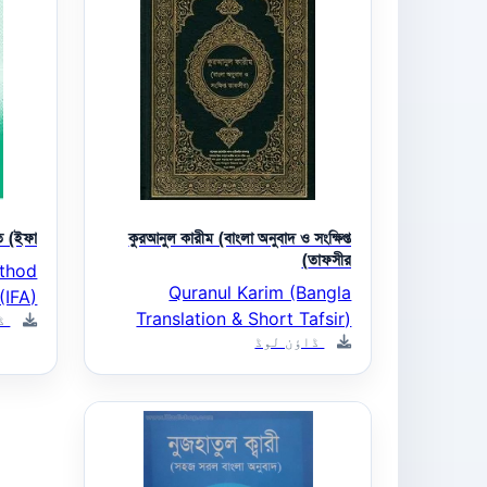
 (ইফা.)
কুরআনুল কারীম (বাংলা অনুবাদ ও সংক্ষিপ্ত
তাফসীর)
ethod
Quranul Karim (Bangla
(IFA)
Translation & Short Tafsir)
ڈا
ڈاؤن لوڈ