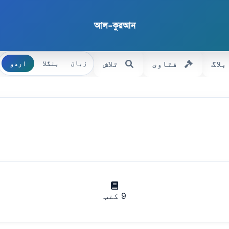
আল-কুরআন
بلاگ
فتاوی
تلاش
بنگلا
اردو
زبان
9 کتب