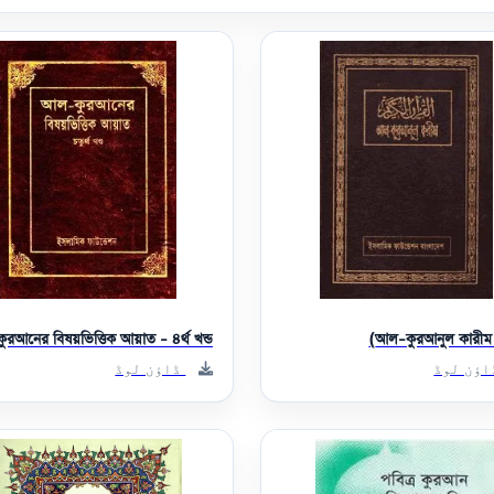
রআনের বিষয়ভিত্তিক আয়াত - ৪র্থ খন্ড
আল-কুরআনুল কারীম 
ؤن لوڈ
ڈاؤن لوڈ