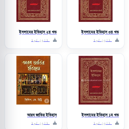
ইসলামের ইতিহাস ২য় খন্ড
ইসলামের ইতিহাস ৩য় খন্ড
ڈاؤن لوڈ
ڈاؤن لوڈ
আরব জাতির ইতিহাস
ইসলামের ইতিহাস ১ম খন্ড
ڈاؤن لوڈ
ڈاؤن لوڈ