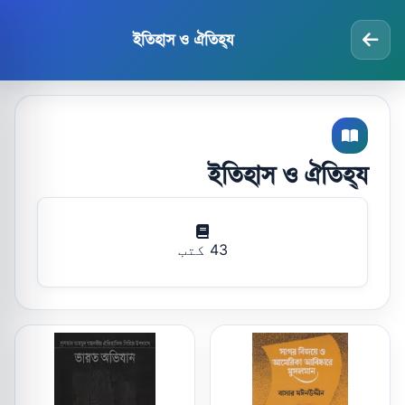
ইতিহাস ও ঐতিহ্য
ইতিহাস ও ঐতিহ্য
43 کتب