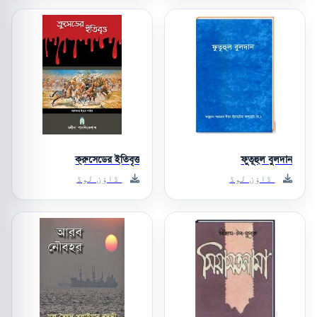
ক্রুসেডের ইতিবৃত্ত
ফুতূহুল বুলদান
ڈاؤن لوڈ
ڈاؤن لوڈ