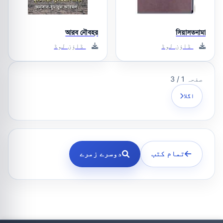
আরব নৌবহর
সিয়াসতনামা
ڈاؤن لوڈ
ڈاؤن لوڈ
صفحہ 1 / 3
اگلا
تمام کتب
دوسرے زمرے