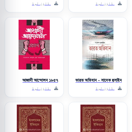
ڈاؤن لوڈ
ڈاؤن لوڈ
আজাদী আন্দোলন ১৮৫৭
ভারত অভিযান - সাদেক হুসাইন
ڈاؤن لوڈ
ڈاؤن لوڈ