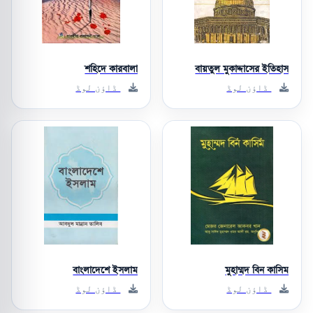
শহিদে কারবালা
বায়তুল মুকাদ্দাসের ইতিহাস
ڈاؤن لوڈ
ڈاؤن لوڈ
বাংলাদেশে ইসলাম
মুহাম্মদ বিন কাসিম
ڈاؤن لوڈ
ڈاؤن لوڈ