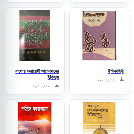
বাংলায় ফরায়েযী আন্দোলনের
ইতিকাহিনী
ইতিহাস
ڈاؤن لوڈ
ڈاؤن لوڈ