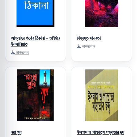
আল্লাহর পথের ঠিকানা - তা'মিরে
বিধ্বস্ত মানবতা
ইনসানিয়াত
ডাউনলোড
ডাউনলোড
নয়া খুন
ইসলাম ও পাশ্চাত্য সভ্যতার দন্দ