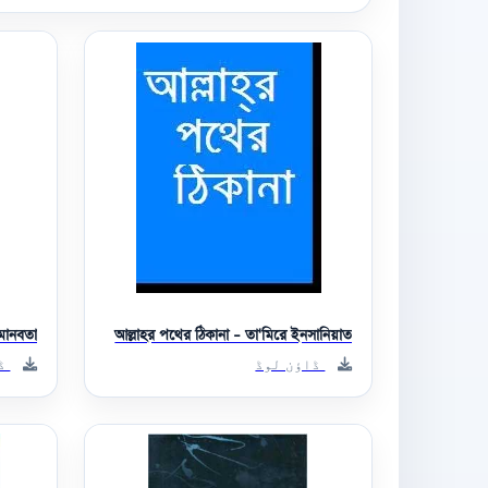
 মানবতা
আল্লাহর পথের ঠিকানা - তা'মিরে ইনসানিয়াত
ڈاؤن لوڈ
ڈا