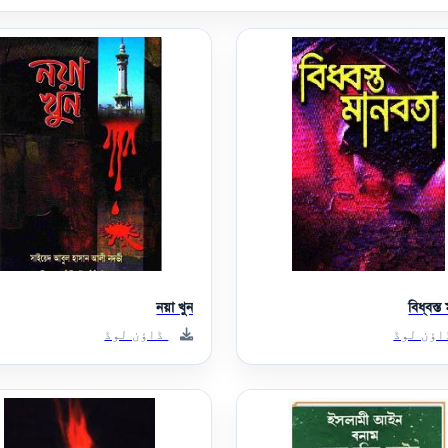
নয়া খুন
বিধ্বস্ত
ؤن لوڈ
ڈاؤن لوڈ