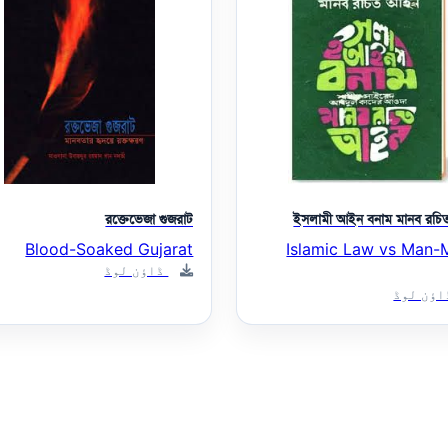
রক্তেভেজা গুজরাট
ইসলামী আইন বনাম মানব রচ
Blood-Soaked Gujarat
Islamic Law vs Man
ڈاؤن لوڈ
ؤن لوڈ