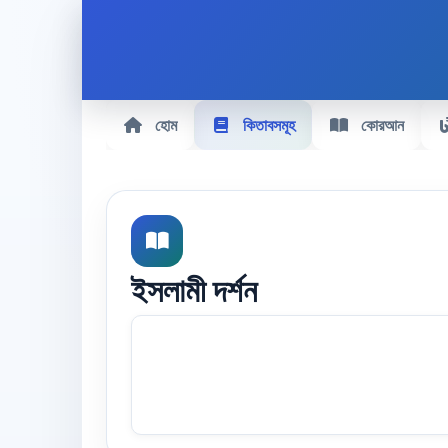
হোম
কিতাবসমূহ
কোরআন
ইসলামী দর্শন