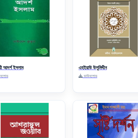
ী আদর্শ ইসলাম
এহইয়াউ উলুমিদ্দীন
নলোড
ডাউনলোড