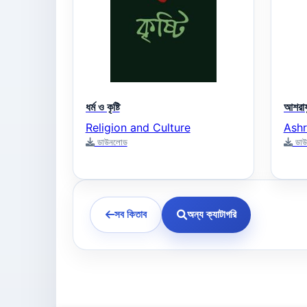
ধর্ম ও কৃষ্টি
আশরাফ
Religion and Culture
Ashr
ডাউনলোড
ডাউ
সব কিতাব
অন্য ক্যাটাগরি