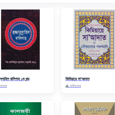
ুল্লাহিল বালিগাহ ১ম খন্ড
কিমিয়ায়ে সা’আদাত
নলোড
ডাউনলোড