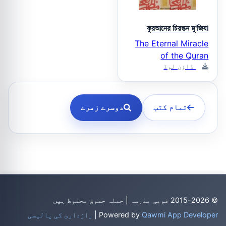
কুরআনের চিরন্তন মু'জিযা
The Eternal Miracle
of the Quran
ڈاؤن لوڈ
تمام کتب
دوسرے زمرے
© 2015-2026 قومی مدرسہ | جملہ حقوق محفوظ ہیں
Qawmi App Developer
Powered by
|
رازداری کی پالیسی