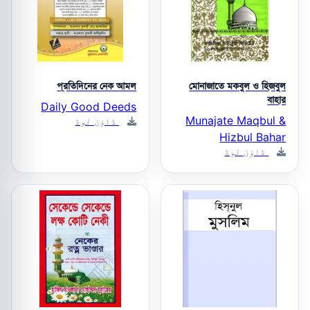
প্রতিদিনের নেক আমল
মোনাজাতে মকবুল ও হিজবুল
বাহার
Daily Good Deeds
Munajate Maqbul &
ڈاؤن لوڈ
Hizbul Bahar
ڈاؤن لوڈ