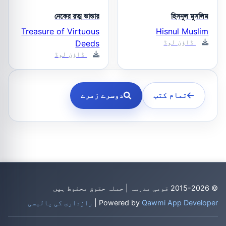
নেকের রত্ম ভান্ডার
হিসনুল মুসলিম
Treasure of Virtuous
Hisnul Muslim
ڈاؤن لوڈ
Deeds
ڈاؤن لوڈ
تمام کتب
دوسرے زمرے
© 2015-2026 قومی مدرسہ | جملہ حقوق محفوظ ہیں
Qawmi App Developer
Powered by
|
رازداری کی پالیسی