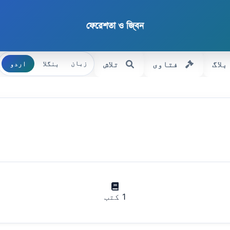
ফেরেশতা ও জ্বিন
بلاگ
فتاوی
تلاش
بنگلا
اردو
زبان
1 کتب