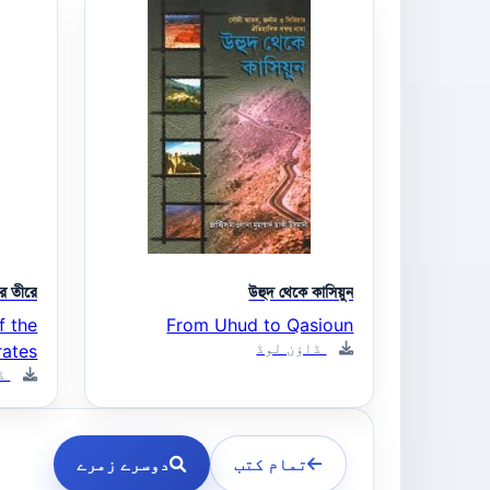
ীর তীরে
উহুদ থেকে কাসিয়ুন
f the
From Uhud to Qasioun
ڈاؤن لوڈ
rates
ڈا
تمام کتب
دوسرے زمرے