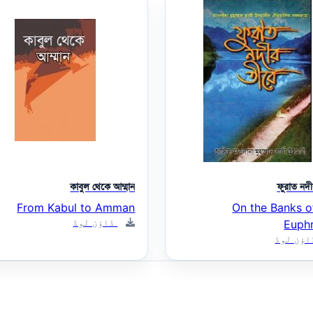
কাবুল থেকে আম্মান
ফুরাত নদ
From Kabul to Amman
On the Banks o
ڈاؤن لوڈ
Euph
ؤن لوڈ