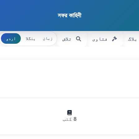
সফর কাহিনী
بلاگ
فتاوی
تلاش
بنگلا
اردو
زبان
8 کتب