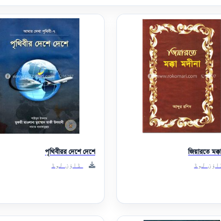
পৃথিবীরর দেশে দেশে
জিয়ারতে মক্ক
ؤن لوڈ
ڈاؤن لوڈ