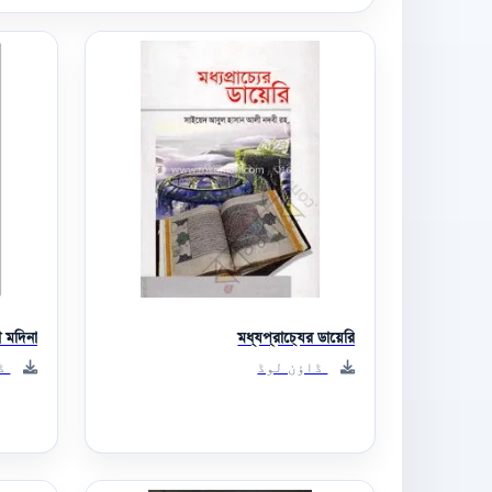
া মদিনা
মধ্যপ্রাচ্যের ডায়েরি
ڈاؤن لوڈ
ڈا