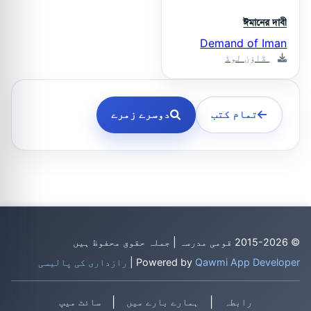
ঈমানের দাবী
Demand of Iman
ڈاؤن لوڈ
تمام کتب
دوسرے زمرے
© 2015-2026 قومی مدرسہ | جملہ حقوق محفوظ ہیں
Qawmi App Developer
Powered by
|
رازداری کی پالیسی
|
|
رابطہ
ہمارے بارے میں
سائٹ میپ