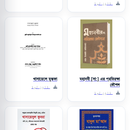
ڈاؤن لوڈ
খাসায়েলে মুস্তফা
মহানবী [সা:] এর প্রতিরক্ষা
কৌশল
ڈاؤن لوڈ
ڈاؤن لوڈ