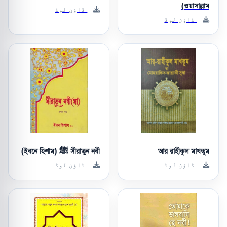
ওয়াসাল্লাম)
ڈاؤن لوڈ
ڈاؤن لوڈ
আর রাহীকূল মাখতূম
সীরাতুন নবী ﷺ (ইবনে হিশাম)
ڈاؤن لوڈ
ڈاؤن لوڈ