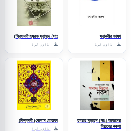
প্রিয়নবী হযরত মুহাম্মদ (সাঃ)
মহানবীর ভাষণ
ڈاؤن لوڈ
ڈاؤن لوڈ
বিশ্বনবী (গোলাম মোস্তফা)
হযরত মুহাম্মদ [সাঃ] আমাদের
বিপ্লবের নকশা
ڈاؤن لوڈ