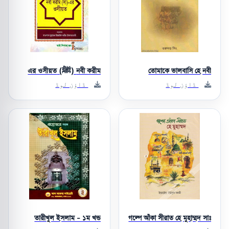
তোমাকে ভালবাসি হে নবী
নবী করীম (ﷺ) এর ওসীয়ত
ڈاؤن لوڈ
ڈاؤن لوڈ
তারীখুল ইসলাম - ১ম খন্ড
গল্পে আঁকা সীরাত হে মুহাম্মদ সাঃ