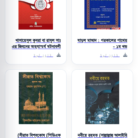
খাসায়েসুল কুবরা বা রাসূল সাঃ
যাদুল মাআদ : পরকালের পাথেয়
এর জিবনের অত্যাশ্চর্য ঘটনাবলী
- ১ম খন্ড
ڈاؤن لوڈ
ڈاؤن لوڈ
সীরাত বিশ্বকোষ (পিডিএফ)
নবীয়ে রহমত (সাল্লাল্লাহু আলাইহি