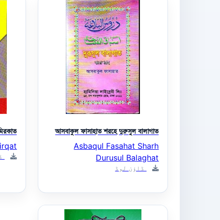
মিরকাত
আসবাকুল ফাসাহাত শরহে দুরুসুল বালাগাত
irqat
Asbaqul Fasahat Sharh
ڈا
Durusul Balaghat
ڈاؤن لوڈ