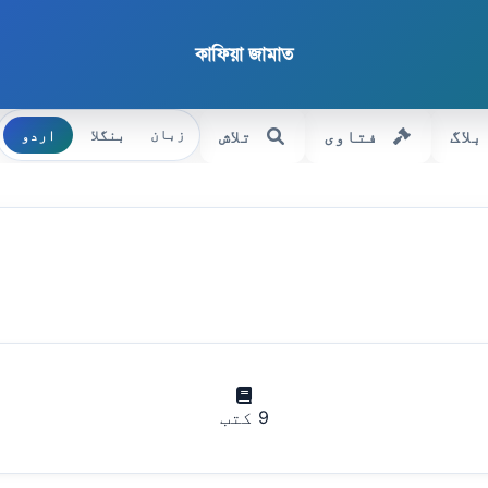
কাফিয়া জামাত
بلاگ
فتاوی
تلاش
بنگلا
اردو
زبان
9 کتب