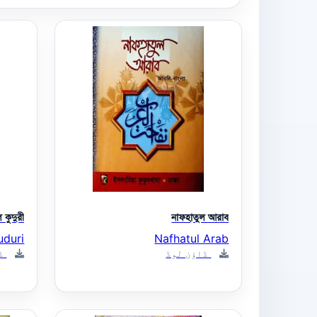
 কুদুরী
নাফহাতুল আরাব
uduri
Nafhatul Arab
ڈاؤن لوڈ
ڈا