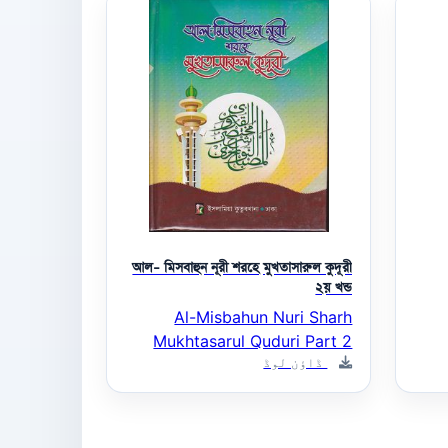
আল- মিসবাহুন নূরী শরহে মুখতাসারুল কুদূরী
২য় খন্ড
Al-Misbahun Nuri Sharh
Mukhtasarul Quduri Part 2
ڈاؤن لوڈ