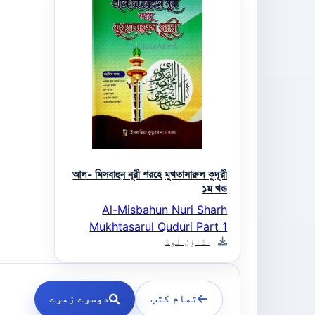
আল- মিসবাহুন নূরী শরহে মুখতাসারুল কুদূরী
১ম খন্ড
Al-Misbahun Nuri Sharh
Mukhtasarul Quduri Part 1
ڈاؤن لوڈ
تمام کتب
دوسرے زمرے