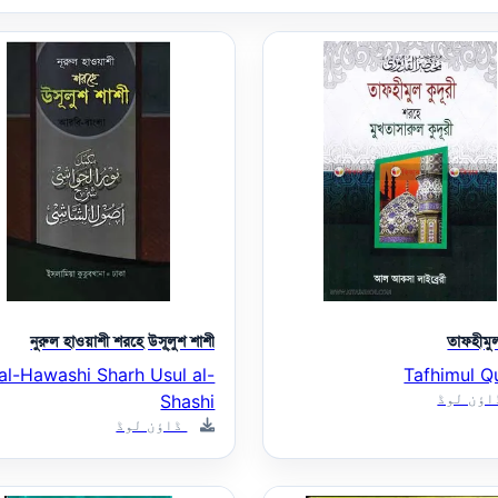
নুরুল হাওয়াশী শরহে উসূ্লুশ শাশী
তাফহীমুল
al-Hawashi Sharh Usul al-
Tafhimul Q
ؤن لوڈ
Shashi
ڈاؤن لوڈ