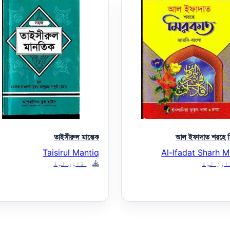
তাইসীরুল মান্তেক
আল ইফাদাত শরহে 
Taisirul Mantiq
Al-Ifadat Sharh M
ؤن لوڈ
ڈاؤن لوڈ